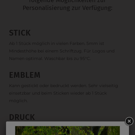
Personalisierung zur Verfügung:
STICK
Ab 1 Stück möglich in vielen Farben. 5mm ist
Mindesthöhe bei einem Schriftzug. Für Logos und
Namen optimal. Waschbar bis zu 95°C.
EMBLEM
Kann gestickt oder bedruckt werden. Sehr vielseitig
einsetzbar und beim Sticken wieder ab 1 Stück
möglich.
DRUCK
Perfekt für große Logos und für kleine Details, jedoch