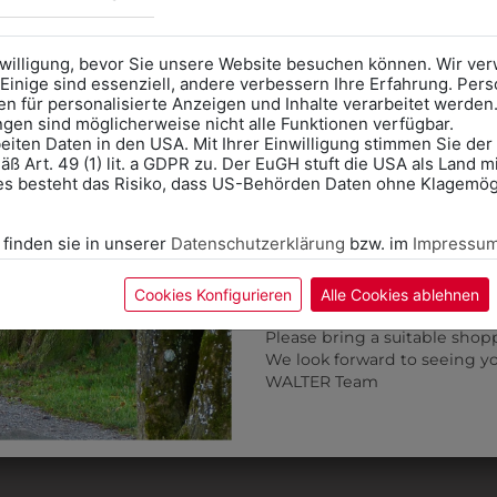
Kategorie und die richtige 
Anprobe
Vorort im Geschäft
das Kalendersymbol.
nwilligung, bevor Sie unsere Website besuchen können. Wir v
Ohne Termin kann es zu Wa
Einige sind essenziell, andere verbessern Ihre Erfahrung. P
n für personalisierte Anzeigen und Inhalte verarbeitet werden
Bitte nehmen Sie eine ent
ungen sind möglicherweise nicht alle Funktionen verfügbar.
für Ihren Einkauf mit.
eiten Daten in den USA. Mit Ihrer Einwilligung stimmen Sie der
ß Art. 49 (1) lit. a GDPR zu. Der EuGH stuft die USA als Land 
Wir freuen uns - Das gesa
es besteht das Risiko, dass US-Behörden Daten ohne Klagemögl
Information if you need S
Online Shop: Click on "SCHUL
 finden sie in unserer
Datenschutzerklärung
bzw. im
Impressu
correct school.
Fitting in-store: Book an ap
calendar icon.
Cookies Konfigurieren
Alle Cookies ablehnen
Without an appointment, the
Please bring a suitable shop
We look forward to seeing y
30870505
30876907
WALTER Team
DAMENKASACK
SCHLUPFKASACK
€ 55,90
€ 31,90