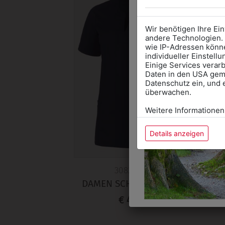
Wir benötigen Ihre Ei
andere Technologien. 
wie IP-Adressen könne
individueller Einstell
Einige Services verarb
Daten in den USA gemä
Datenschutz ein, und 
überwachen.
Weitere Informationen
Details anzeigen
308255704
DAMEN SCHLUPFKASACK
€ 49,90