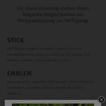
Für diese Kleidung stehen Ihnen
folgende Möglichkeiten zur
Personalisierung zur Verfügung:
STICK
Ab 1 Stück möglich in vielen Farben. 5mm ist
Mindesthöhe bei einem Schriftzug. Für Logos und
Namen optimal. Waschbar bis zu 95°C.
EMBLEM
Kann gestickt oder bedruckt werden. Sehr vielseitig
einsetzbar und beim Sticken wieder ab 1 Stück
möglich.