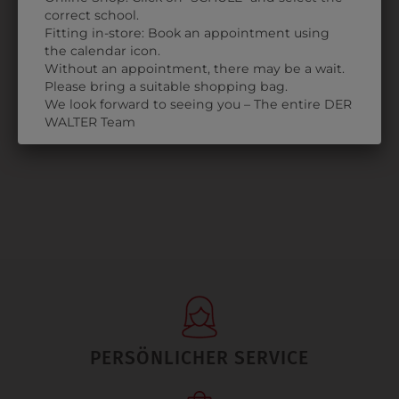
correct school.
Fitting in-store: Book an appointment using
308255704
the calendar icon.
DAMEN
Without an appointment, there may be a wait.
SCHLUPFKASACK
Please bring a suitable shopping bag.
We look forward to seeing you – The entire DER
€ 49,90
WALTER Team
PERSÖNLICHER SERVICE