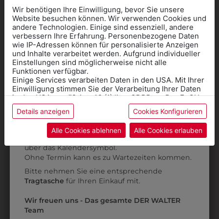
Wir benötigen Ihre Einwilligung, bevor Sie unsere
Website besuchen können. Wir verwenden Cookies und
andere Technologien. Einige sind essenziell, andere
verbessern Ihre Erfahrung. Personenbezogene Daten
wie IP-Adressen können für personalisierte Anzeigen
Informationen wenn Sie
und Inhalte verarbeitet werden. Aufgrund individueller
Einstellungen sind möglicherweise nicht alle
Kleidung
Funktionen verfügbar.
Einige Services verarbeiten Daten in den USA. Mit Ihrer
für die SCHULE
Einwilligung stimmen Sie der Verarbeitung Ihrer Daten
benötigen
in den USA gemäß Art. 49 (1) lit. a GDPR zu. Der EuGH
stuft die USA als Land mit unzureichendem Datenschutz
Details anzeigen
Cookies Konfigurieren
Online Shop
: Klick auf SCHULE in der
ein, und es besteht das Risiko, dass US-Behörden
308255704
30870505
Daten ohne Klagemöglichkeit für Europäer überwachen.
Kategorie und die richtige Schule auswählen.
Alle Cookies ablehnen
Alle Cookies erlauben
DAMEN
DAMENKASACK
Anprobe
Vorort im Geschäft:
Termin buchen
Weitere Informationen finden sie in unserer
SCHLUPFKASACK
über das Kalendersymbol.
Datenschutzerklärung
bzw. im
Impressum
€ 55,90
Ohne Termin kann es zu Wartezeiten kommen.
€ 49,90
Bitte nehmen Sie eine entsprechende
Tragtasche
für Ihren Einkauf mit.
ZULETZT ANGESEHEN
Wir freuen uns - Das gesamte DER WALTER
Team