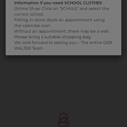
Information if you need SCHOOL CLOTHES
Online Shop: Click on "SCHULE" and select the
correct school.
Fitting in-store: Book an appointment using
the calendar icon.
Without an appointment, there may be a wait.
2163948521
Please bring a suitable shopping bag.
We look forward to seeing you – The entire DER
DAMENKASACK
WALTER Team
€ 50,90