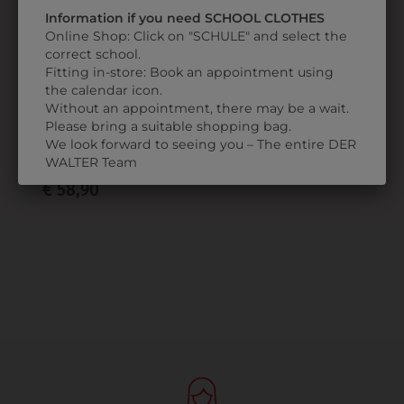
Information if you need SCHOOL CLOTHES
Online Shop: Click on "SCHULE" and select the
correct school.
Fitting in-store: Book an appointment using
the calendar icon.
Without an appointment, there may be a wait.
Please bring a suitable shopping bag.
2174243521
We look forward to seeing you – The entire DER
DAMENKASACK
WALTER Team
€ 58,90