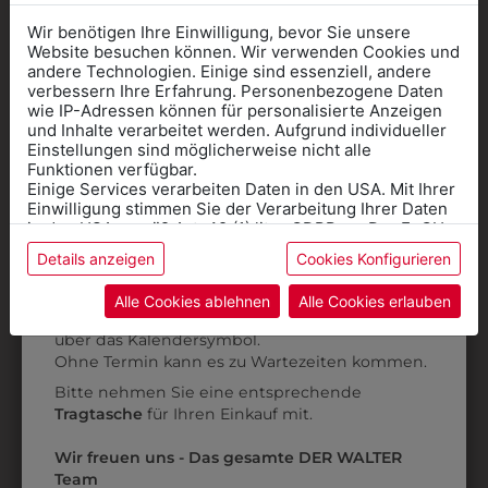
Wir benötigen Ihre Einwilligung, bevor Sie unsere
Website besuchen können. Wir verwenden Cookies und
andere Technologien. Einige sind essenziell, andere
verbessern Ihre Erfahrung. Personenbezogene Daten
wie IP-Adressen können für personalisierte Anzeigen
Informationen wenn Sie
und Inhalte verarbeitet werden. Aufgrund individueller
Einstellungen sind möglicherweise nicht alle
Kleidung
Funktionen verfügbar.
Einige Services verarbeiten Daten in den USA. Mit Ihrer
für die SCHULE
Einwilligung stimmen Sie der Verarbeitung Ihrer Daten
benötigen
in den USA gemäß Art. 49 (1) lit. a GDPR zu. Der EuGH
stuft die USA als Land mit unzureichendem Datenschutz
Details anzeigen
Cookies Konfigurieren
Online Shop
: Klick auf SCHULE in der
ein, und es besteht das Risiko, dass US-Behörden
Daten ohne Klagemöglichkeit für Europäer überwachen.
Kategorie und die richtige Schule auswählen.
308255704
30870505
Alle Cookies ablehnen
Alle Cookies erlauben
Anprobe
Vorort im Geschäft:
Termin buchen
DAMEN
DAMENKASACK
Weitere Informationen finden sie in unserer
über das Kalendersymbol.
Datenschutzerklärung
bzw. im
Impressum
SCHLUPFKASACK
€ 55,90
Ohne Termin kann es zu Wartezeiten kommen.
€ 49,90
Bitte nehmen Sie eine entsprechende
Tragtasche
für Ihren Einkauf mit.
ZULETZT ANGESEHEN
Wir freuen uns - Das gesamte DER WALTER
Team