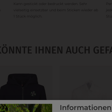
Kann gestickt oder bedruckt werden. Sehr
Per
s
vielseitig einsetzbar und beim Sticken wieder ab
jed
1 Stück möglich.
Stü
KÖNNTE IHNEN AUCH GEF
Informationen