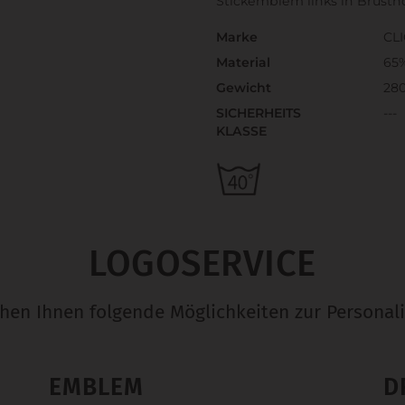
Stickemblem links in Brust
Marke
CL
Material
65
Gewicht
28
SICHERHEITS
---
KLASSE
LOGOSERVICE
ehen Ihnen folgende Möglichkeiten zur Personali
EMBLEM
D