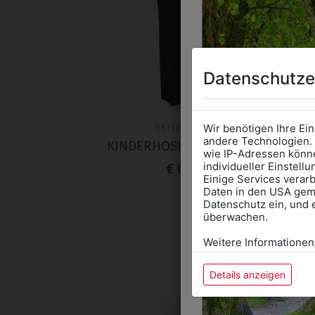
Datenschutze
9KHW09BL01
Wir benötigen Ihre Ei
andere Technologien. 
KINDERHOSE DUNKELBLAU
wie IP-Adressen könne
KA
individueller Einstell
€ 69,90
Einige Services verarb
Daten in den USA gemä
Datenschutz ein, und 
überwachen.
Weitere Informationen
Details anzeigen