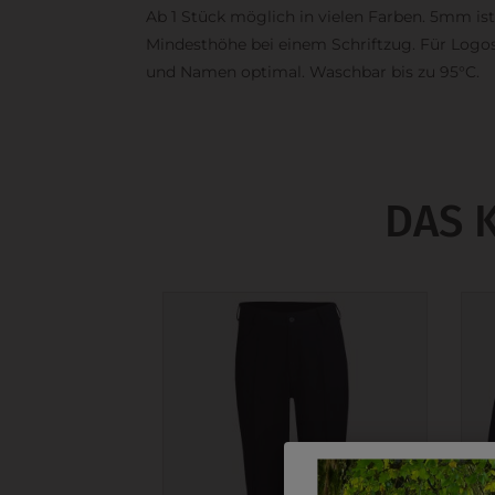
Ab 1 Stück möglich in vielen Farben. 5mm ist
Mindesthöhe bei einem Schriftzug. Für Logo
und Namen optimal. Waschbar bis zu 95°C.
DAS 