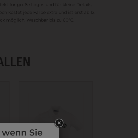
fekt für große Logos und für kleine Details,
och kostet jede Farbe extra und ist erst ab 12
ck möglich. Waschbar bis zu 60°C.
ALLEN
 wenn Sie