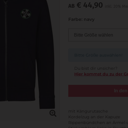
€ 44,90
AB
inkl. 20% Mw
Farbe: navy
Bitte Größe auswählen!
Du bist dir unsicher?
Hier kommst du zu der G
In de
mit Kängurutasche
Kordelzug an der Kapuze
Rippenbündchen an Ärmel-