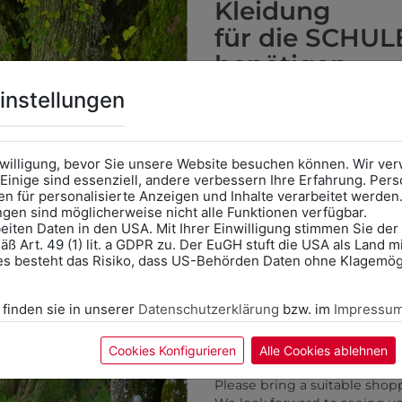
Kleidung
für die SCHUL
benötigen
Online Shop
: Klick auf SCHU
instellungen
Kategorie und die richtige 
Anprobe
Vorort im Geschäft
das Kalendersymbol.
0DO4063801
0DOKIH01LA01
nwilligung, bevor Sie unsere Website besuchen können. Wir v
Ohne Termin kann es zu Wa
Einige sind essenziell, andere verbessern Ihre Erfahrung. P
KINDER
KNABENHEMD MIT
n für personalisierte Anzeigen und Inhalte verarbeitet werden
Bitte nehmen Sie eine ent
PUTZENSWEATJACKE MIT
SCHULLOGO
ungen sind möglicherweise nicht alle Funktionen verfügbar.
für Ihren Einkauf mit.
LOGO
eiten Daten in den USA. Mit Ihrer Einwilligung stimmen Sie der
€ 51,90
ß Art. 49 (1) lit. a GDPR zu. Der EuGH stuft die USA als Land 
Wir freuen uns - Das gesa
€ 41,90
es besteht das Risiko, dass US-Behörden Daten ohne Klagemögl
Information if you need S
Online Shop: Click on "SCHUL
 finden sie in unserer
Datenschutzerklärung
bzw. im
Impressu
ZULETZT ANGESEHEN
correct school.
Fitting in-store: Book an ap
calendar icon.
Cookies Konfigurieren
Alle Cookies ablehnen
Without an appointment, the
Please bring a suitable shop