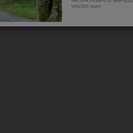
We look forward to seeing y
WALTER Team