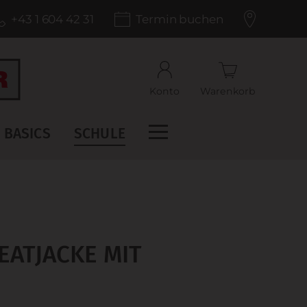
+43 1 604 42 31
Termin buchen
Konto
Warenkorb
BASICS
SCHULE
ATJACKE MIT