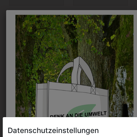
1DO02823001
0DO56501
POLO KURZARM MIT
KINDERKAPUZENSWEATJ
SCHULLOGO
TINTE
€ 26,90
€ 57,90
Datenschutzeinstellungen