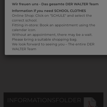
Wir freuen uns - Das gesamte DER WALTER Team
Information if you need SCHOOL CLOTHES
Online Shop: Click on "SCHULE" and select the
correct school.
Fitting in-store: Book an appointment using the
1DO02103401
calendar icon.
KAPUZEN
Without an appointment, there may be a wait.
SWEATJACKE MIT
Please bring a suitable shopping bag.
We look forward to seeing you – The entire DER
SCHULLOGO
WALTER Team
€ 44,90
INFORMATIONSFOLDER