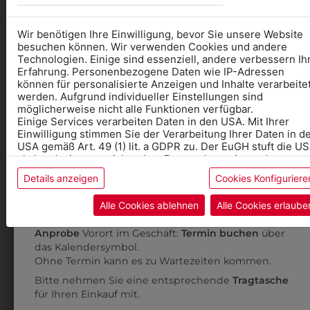
Wir benötigen Ihre Einwilligung, bevor Sie unsere Website
besuchen können. Wir verwenden Cookies und andere
Technologien. Einige sind essenziell, andere verbessern Ih
1DO60501
0DO4063801
Erfahrung. Personenbezogene Daten wie IP-Adressen
SWEATJACKE MIT
KINDER
können für personalisierte Anzeigen und Inhalte verarbeite
LOGO
KAPUTZENSWEATJACKE
werden. Aufgrund individueller Einstellungen sind
möglicherweise nicht alle Funktionen verfügbar.
MIT LOGO
€ 71,90
Einige Services verarbeiten Daten in den USA. Mit Ihrer
Informationen wenn Sie
€ 41,90
Einwilligung stimmen Sie der Verarbeitung Ihrer Daten in d
USA gemäß Art. 49 (1) lit. a GDPR zu. Der EuGH stuft die U
Kleidung
als Land mit unzureichendem Datenschutz ein, und es
besteht das Risiko, dass US-Behörden Daten ohne
für die SCHULE benötigen
Details anzeigen
Cookies Konfiguriere
Klagemöglichkeit für Europäer überwachen.
Online Shop
: Klick auf SCHULE in der Kategorie und
Alle Cookies ablehnen
Alle Cookies erlaube
Weitere Informationen finden sie in unserer
die richtige Schule auswählen.
Datenschutzerklärung
bzw. im
Impressum
Anprobe
Vorort im Geschäft:
Termin buchen
über
das Kalendersymbol.
Ohne Termin kann es zu Wartezeiten kommen.
Bitte nehmen Sie eine entsprechende
Tragtasche
für Ihren Einkauf mit.