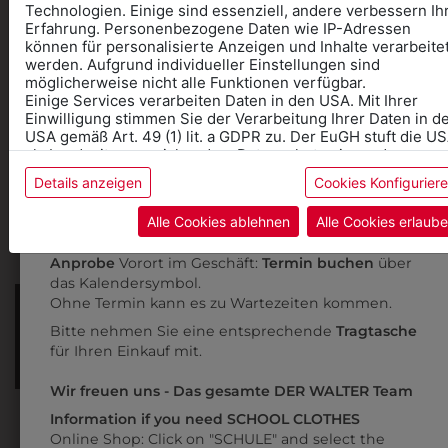
Technologien. Einige sind essenziell, andere verbessern Ih
Erfahrung. Personenbezogene Daten wie IP-Adressen
0DO56501
können für personalisierte Anzeigen und Inhalte verarbeite
KINDERKAPUZENSWEATJACKE
werden. Aufgrund individueller Einstellungen sind
möglicherweise nicht alle Funktionen verfügbar.
TINTE
Einige Services verarbeiten Daten in den USA. Mit Ihrer
Informationen wenn Sie
€ 57,90
Einwilligung stimmen Sie der Verarbeitung Ihrer Daten in d
USA gemäß Art. 49 (1) lit. a GDPR zu. Der EuGH stuft die U
Kleidung
als Land mit unzureichendem Datenschutz ein, und es
besteht das Risiko, dass US-Behörden Daten ohne
für die SCHULE benötigen
Details anzeigen
Cookies Konfigurier
Klagemöglichkeit für Europäer überwachen.
Online Shop
: Klick auf SCHULE in der Kategorie und
Alle Cookies ablehnen
Alle Cookies erlaub
Weitere Informationen finden sie in unserer
die richtige Schule auswählen.
Datenschutzerklärung
bzw. im
Impressum
Anprobe
Vorort im Geschäft:
Termin buchen
über
das Kalendersymbol.
Ohne Termin kann es zu Wartezeiten kommen.
INFORMATIONSFOLDER
Bitte nehmen Sie eine entsprechende
Tragtasche
für Ihren Einkauf mit.
FÜR DIE VOLKSSCHULE
Wir freuen uns - Das gesamte DER WALTER Team
Information if you need SCHOOL CLOTHES
Online Shop: Click on "SCHULE" and select the