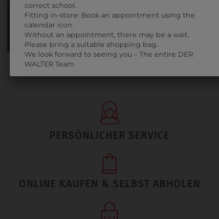
correct school.
INFORMATIONSFOLDER
Fitting in-store: Book an appointment using the
calendar icon.
Without an appointment, there may be a wait.
FÜR DIE MITTEL SCHULE
Please bring a suitable shopping bag.
We look forward to seeing you – The entire DER
WALTER Team
PERSÖNLICHER SERVICE
ONLINE KAUFEN & SELBST ABHOLEN