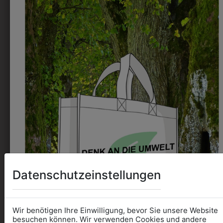
9KHW09BL01
0DO4063801
KINDERHOSE
KINDER
DUNKELBLAU
KAPUTZENSWEATJACKE
MIT LOGO
€ 69,90
€ 41,90
ZULETZT ANGESEHEN
Datenschutzeinstellungen
Wir benötigen Ihre Einwilligung, bevor Sie unsere Website
besuchen können. Wir verwenden Cookies und andere