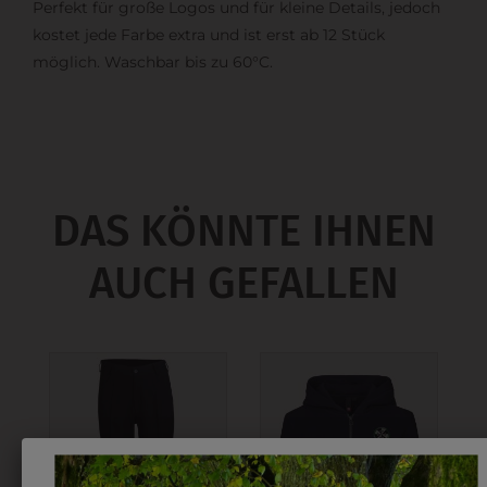
Perfekt für große Logos und für kleine Details, jedoch
kostet jede Farbe extra und ist erst ab 12 Stück
möglich. Waschbar bis zu 60°C.
DAS KÖNNTE IHNEN
AUCH GEFALLEN