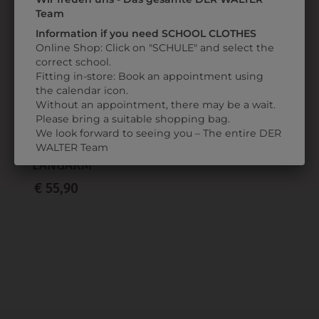
ZULETZT ANGESEHEN
Team
Information if you need SCHOOL CLOTHES
Online Shop: Click on "SCHULE" and select the
correct school.
Fitting in-store: Book an appointment using
the calendar icon.
Without an appointment, there may be a wait.
Please bring a suitable shopping bag.
302731199
We look forward to seeing you – The entire DER
HEMD
WALTER Team
LANGARM
€ 55,90