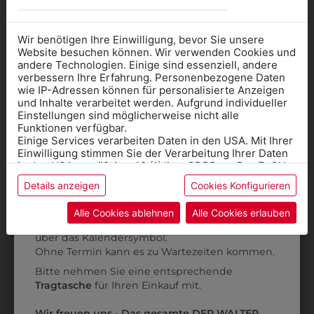
Wir benötigen Ihre Einwilligung, bevor Sie unsere
Website besuchen können. Wir verwenden Cookies und
andere Technologien. Einige sind essenziell, andere
verbessern Ihre Erfahrung. Personenbezogene Daten
wie IP-Adressen können für personalisierte Anzeigen
Informationen wenn Sie
und Inhalte verarbeitet werden. Aufgrund individueller
Einstellungen sind möglicherweise nicht alle
Kleidung
Funktionen verfügbar.
Einige Services verarbeiten Daten in den USA. Mit Ihrer
für die SCHULE
Einwilligung stimmen Sie der Verarbeitung Ihrer Daten
benötigen
in den USA gemäß Art. 49 (1) lit. a GDPR zu. Der EuGH
stuft die USA als Land mit unzureichendem Datenschutz
Details anzeigen
Cookies Konfigurieren
Online Shop
: Klick auf SCHULE in der
ein, und es besteht das Risiko, dass US-Behörden
Daten ohne Klagemöglichkeit für Europäer überwachen.
Kategorie und die richtige Schule auswählen.
6500DF4184
6HHW06WELA
Alle Cookies ablehnen
Alle Cookies erlauben
Anprobe
Vorort im Geschäft:
Termin buchen
HEMD LANGARM
HERRENHEMD
Weitere Informationen finden sie in unserer
über das Kalendersymbol.
Datenschutzerklärung
bzw. im
Impressum
HELLGRAU
STEHKRAGEN
Ohne Termin kann es zu Wartezeiten kommen.
€ 59,90
€ 69,90
Bitte nehmen Sie eine entsprechende
Tragtasche
für Ihren Einkauf mit.
Wir freuen uns - Das gesamte DER WALTER