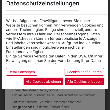
AUCH GEFALLEN
Datenschutzeinstellungen
Wir benötigen Ihre Einwilligung, bevor Sie unsere
Website besuchen können. Wir verwenden Cookies und
andere Technologien. Einige sind essenziell, andere
verbessern Ihre Erfahrung. Personenbezogene Daten
wie IP-Adressen können für personalisierte Anzeigen
Informationen wenn Sie
und Inhalte verarbeitet werden. Aufgrund individueller
Einstellungen sind möglicherweise nicht alle
Kleidung
Funktionen verfügbar.
Einige Services verarbeiten Daten in den USA. Mit Ihrer
für die SCHULE
Einwilligung stimmen Sie der Verarbeitung Ihrer Daten
benötigen
in den USA gemäß Art. 49 (1) lit. a GDPR zu. Der EuGH
stuft die USA als Land mit unzureichendem Datenschutz
Details anzeigen
Cookies Konfigurieren
Online Shop
: Klick auf SCHULE in der
ein, und es besteht das Risiko, dass US-Behörden
Daten ohne Klagemöglichkeit für Europäer überwachen.
Kategorie und die richtige Schule auswählen.
Alle Cookies ablehnen
Alle Cookies erlauben
6500DF4184
6HHW06WELA
Anprobe
Vorort im Geschäft:
Termin buchen
Weitere Informationen finden sie in unserer
HEMD LANGARM
HERRENHEMD
über das Kalendersymbol.
Datenschutzerklärung
bzw. im
Impressum
HELLGRAU
STEHKRAGEN
Ohne Termin kann es zu Wartezeiten kommen.
€ 59,90
€ 69,90
Bitte nehmen Sie eine entsprechende
Tragtasche
für Ihren Einkauf mit.