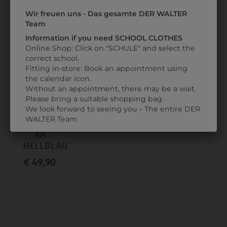
Wir freuen uns - Das gesamte DER WALTER
ZULETZT ANGESEHEN
Team
Information if you need SCHOOL CLOTHES
Online Shop: Click on "SCHULE" and select the
correct school.
Fitting in-store: Book an appointment using
the calendar icon.
Without an appointment, there may be a wait.
Please bring a suitable shopping bag.
367311450029
We look forward to seeing you – The entire DER
WALTER Team
PILOTENHEMD
KA
HELLBLAU
€ 49,90