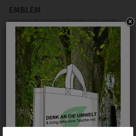
EMBLEM
Kann gestickt oder bedruckt werden. Sehr vielseitig
einsetzbar und beim Sticken wieder ab 1 Stück
möglich.
DRUCK
Perfekt für große Logos und für kleine Details, jedoch
kostet jede Farbe extra und ist erst ab 12 Stück
möglich. Waschbar bis zu 60°C.
DAS KÖNNTE IHNEN