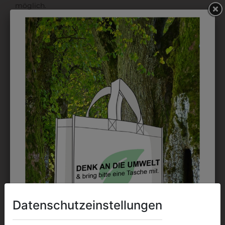
möglich.
DRUCK
Perfekt für große Logos und für kleine Details, jedoch
kostet jede Farbe extra und ist erst ab 12 Stück
möglich. Waschbar bis zu 60°C.
DAS KÖNNTE IHNEN
AUCH GEFALLEN
Datenschutzeinstellungen