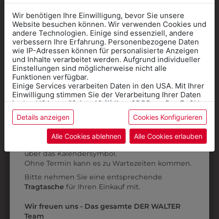
Wir benötigen Ihre Einwilligung, bevor Sie unsere
Website besuchen können. Wir verwenden Cookies und
andere Technologien. Einige sind essenziell, andere
verbessern Ihre Erfahrung. Personenbezogene Daten
wie IP-Adressen können für personalisierte Anzeigen
Informationen wenn Sie
und Inhalte verarbeitet werden. Aufgrund individueller
Einstellungen sind möglicherweise nicht alle
Kleidung
Funktionen verfügbar.
Einige Services verarbeiten Daten in den USA. Mit Ihrer
für die SCHULE
Einwilligung stimmen Sie der Verarbeitung Ihrer Daten
benötigen
in den USA gemäß Art. 49 (1) lit. a GDPR zu. Der EuGH
6500DF4184
6HHW06WELA
stuft die USA als Land mit unzureichendem Datenschutz
Details anzeigen
Cookies Konfigurieren
Online Shop
: Klick auf SCHULE in der
ein, und es besteht das Risiko, dass US-Behörden
HEMD LANGARM
HERRENHEMD
Daten ohne Klagemöglichkeit für Europäer überwachen.
Kategorie und die richtige Schule auswählen.
HELLGRAU
STEHKRAGEN
Alle Cookies ablehnen
Alle Cookies erlauben
Anprobe
Vorort im Geschäft:
Termin buchen
Weitere Informationen finden sie in unserer
€ 59,90
€ 69,90
über das Kalendersymbol.
Datenschutzerklärung
bzw. im
Impressum
Ohne Termin kann es zu Wartezeiten kommen.
Bitte nehmen Sie eine entsprechende
ZULETZT ANGESEHEN
Tragtasche
für Ihren Einkauf mit.
Wir freuen uns - Das gesamte DER WALTER
Team