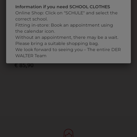
Information if you need SCHOOL CLOTHES
Online Shop: Click on "SCHULE" and select the
correct school.
Fitting in-store: Book an appointment using
the calendar icon.
367271770029
Without an appointment, there may be a wait.
HEMD
Please bring a suitable shopping bag.
LANGARM
We look forward to seeing you – The entire DER
MODERN
WALTER Team
€ 85,90