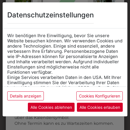
DAS KÖNNTE IHNEN
Datenschutzeinstellungen
AUCH GEFALLEN
Wir benötigen Ihre Einwilligung, bevor Sie unsere
Website besuchen können. Wir verwenden Cookies und
andere Technologien. Einige sind essenziell, andere
verbessern Ihre Erfahrung. Personenbezogene Daten
wie IP-Adressen können für personalisierte Anzeigen
Informationen wenn Sie
und Inhalte verarbeitet werden. Aufgrund individueller
Einstellungen sind möglicherweise nicht alle
Kleidung
Funktionen verfügbar.
Einige Services verarbeiten Daten in den USA. Mit Ihrer
für die SCHULE
Einwilligung stimmen Sie der Verarbeitung Ihrer Daten
benötigen
in den USA gemäß Art. 49 (1) lit. a GDPR zu. Der EuGH
stuft die USA als Land mit unzureichendem Datenschutz
Details anzeigen
Cookies Konfigurieren
Online Shop
: Klick auf SCHULE in der
ein, und es besteht das Risiko, dass US-Behörden
Daten ohne Klagemöglichkeit für Europäer überwachen.
Kategorie und die richtige Schule auswählen.
Alle Cookies ablehnen
Alle Cookies erlauben
6500DF4184
6HHW06WELA
Anprobe
Vorort im Geschäft:
Termin buchen
Weitere Informationen finden sie in unserer
über das Kalendersymbol.
HEMD LANGARM
HERRENHEMD
Datenschutzerklärung
bzw. im
Impressum
Ohne Termin kann es zu Wartezeiten kommen.
HELLGRAU
STEHKRAGEN