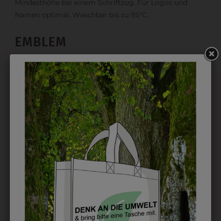
Mindesthöhe bei einem Schriftzug. Für Logos und
Namen optimal. Waschbar bis zu 95°C.
EMBLEM
Kann gestickt oder bedruckt werden. Sehr vielseitig
einsetzbar und beim Sticken wieder ab 1 Stück
möglich.
DRUCK
Perfekt für große Logos und für kleine Details, jedoch
kostet jede Farbe extra und ist erst ab 12 Stück
möglich. Waschbar bis zu 60°C.