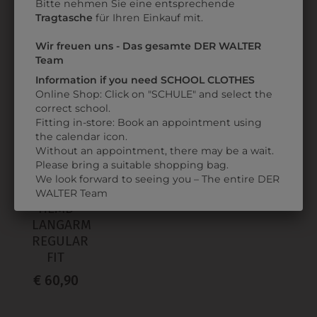
Bitte nehmen Sie eine entsprechende
€ 59,90
€ 69,90
Tragtasche
für Ihren Einkauf mit.
Wir freuen uns - Das gesamte DER WALTER
ZULETZT ANGESEHEN
Team
Information if you need SCHOOL CLOTHES
Online Shop: Click on "SCHULE" and select the
correct school.
Fitting in-store: Book an appointment using
the calendar icon.
Without an appointment, there may be a wait.
Please bring a suitable shopping bag.
We look forward to seeing you – The entire DER
366651120010
WALTER Team
HEMD
LANGARM
REGULAR
FIT
€ 60,90