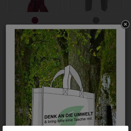
6HALS3910
6H099445
HALSTUCH CHERRY
KOCHHOSE CLASSIC
PEPITA
€ 5,90
€ 47,90