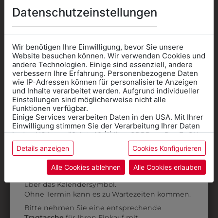
Datenschutzeinstellungen
Wir benötigen Ihre Einwilligung, bevor Sie unsere
6H099445UE
1WEKORK
Website besuchen können. Wir verwenden Cookies und
andere Technologien. Einige sind essenziell, andere
KOCHHOSE CLASSIC
KORKENZIEHER MIT
verbessern Ihre Erfahrung. Personenbezogene Daten
PEPITA ÜBERLÄNGE
LOGO WALDEGG
wie IP-Adressen können für personalisierte Anzeigen
Informationen wenn Sie
und Inhalte verarbeitet werden. Aufgrund individueller
€ 47,90
€ 12,90
Einstellungen sind möglicherweise nicht alle
Kleidung
Funktionen verfügbar.
Einige Services verarbeiten Daten in den USA. Mit Ihrer
für die SCHULE
Einwilligung stimmen Sie der Verarbeitung Ihrer Daten
benötigen
in den USA gemäß Art. 49 (1) lit. a GDPR zu. Der EuGH
stuft die USA als Land mit unzureichendem Datenschutz
Details anzeigen
Cookies Konfigurieren
Online Shop
: Klick auf SCHULE in der
ein, und es besteht das Risiko, dass US-Behörden
Daten ohne Klagemöglichkeit für Europäer überwachen.
Kategorie und die richtige Schule auswählen.
Alle Cookies ablehnen
Alle Cookies erlauben
Anprobe
Vorort im Geschäft:
Termin buchen
Weitere Informationen finden sie in unserer
über das Kalendersymbol.
Datenschutzerklärung
bzw. im
Impressum
Ohne Termin kann es zu Wartezeiten kommen.
Bitte nehmen Sie eine entsprechende
Tragtasche
für Ihren Einkauf mit.