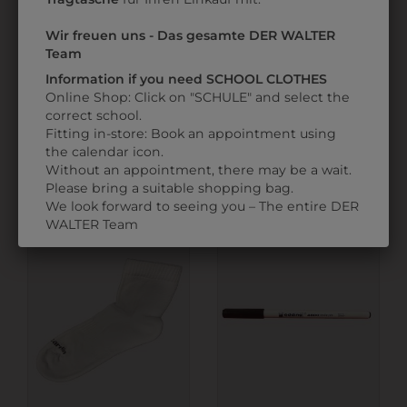
Wir freuen uns - Das gesamte DER WALTER
Team
Information if you need SCHOOL CLOTHES
Online Shop: Click on "SCHULE" and select the
330003216595
31805PIELA001
correct school.
GESCHIRRTUCH ROT
PANTOFFEL PIEL-A
Fitting in-store: Book an appointment using
the calendar icon.
€ 2,00
€ 40,90
Without an appointment, there may be a wait.
Please bring a suitable shopping bag.
We look forward to seeing you – The entire DER
WALTER Team