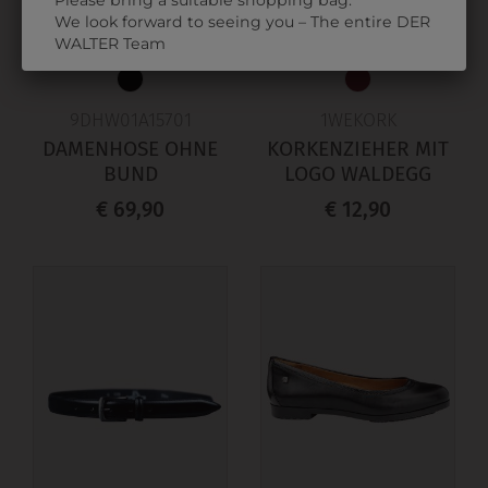
Please bring a suitable shopping bag.
We look forward to seeing you – The entire DER
WALTER Team
9DHW01A15701
1WEKORK
DAMENHOSE OHNE
KORKENZIEHER MIT
BUND
LOGO WALDEGG
€ 69,90
€ 12,90