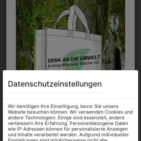
1WEBSW8001
1WEBSW10001
BISTROSCHÜRZE 80
BISTROSCHÜRZE 100
CM MIT SCHULLOGO
CM MIT SCHULLOGO
€ 30,90
€ 30,90
Datenschutzeinstellungen
Wir benötigen Ihre Einwilligung, bevor Sie unsere
Website besuchen können. Wir verwenden Cookies und
andere Technologien. Einige sind essenziell, andere
verbessern Ihre Erfahrung. Personenbezogene Daten
wie IP-Adressen können für personalisierte Anzeigen
Informationen wenn Sie
und Inhalte verarbeitet werden. Aufgrund individueller
Einstellungen sind möglicherweise nicht alle