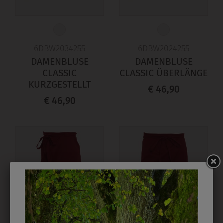
6DBW2034255
6DBW2024255
DAMENBLUSE
DAMENBLUSE
CLASSIC
CLASSIC ÜBERLÄNGE
KURZGESTELLT
€ 46,90
€ 46,90