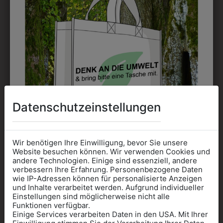
Datenschutzeinstellungen
Wir benötigen Ihre Einwilligung, bevor Sie unsere
Website besuchen können. Wir verwenden Cookies und
308255704
30870505
andere Technologien. Einige sind essenziell, andere
DAMEN
DAMENKASACK
verbessern Ihre Erfahrung. Personenbezogene Daten
wie IP-Adressen können für personalisierte Anzeigen
SCHLUPFKASACK
Informationen wenn Sie
€ 55,90
und Inhalte verarbeitet werden. Aufgrund individueller
Einstellungen sind möglicherweise nicht alle
€ 49,90
Kleidung
Funktionen verfügbar.
Einige Services verarbeiten Daten in den USA. Mit Ihrer
für die SCHULE