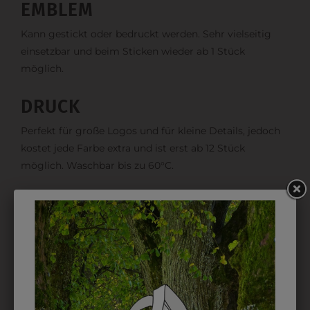
EMBLEM
Kann gestickt oder bedruckt werden. Sehr vielseitig
einsetzbar und beim Sticken wieder ab 1 Stück
möglich.
DRUCK
Perfekt für große Logos und für kleine Details, jedoch
kostet jede Farbe extra und ist erst ab 12 Stück
möglich. Waschbar bis zu 60°C.
DAS KÖNNTE IHNEN
AUCH GEFALLEN