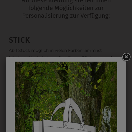
Für diese Kleidung stehen Ihnen
folgende Möglichkeiten zur
Personalisierung zur Verfügung:
STICK
Ab 1 Stück möglich in vielen Farben. 5mm ist
Mindesthöhe bei einem Schriftzug. Für Logos und
Namen optimal. Waschbar bis zu 95°C.
EMBLEM
Kann gestickt oder bedruckt werden. Sehr vielseitig
einsetzbar und beim Sticken wieder ab 1 Stück
möglich.
DRUCK