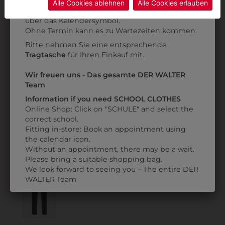
Alle Cookies ablehnen
Alle Cookies erlauben
Anprobe
Vorort im Geschäft:
Termin buchen
Weitere Informationen finden sie in unserer
über das Kalendersymbol.
Datenschutzerklärung
bzw. im
Impressum
Ohne Termin kann es zu Wartezeiten kommen.
Bitte nehmen Sie eine entsprechende
Tragtasche
für Ihren Einkauf mit.
311327000020
313247000020
Wir freuen uns - Das gesamte DER WALTER
SAKKO SF BASIC
HERRENHOSE RF
Team
BASIC
€ 207,90
Information if you need SCHOOL CLOTHES
€ 103,90
Online Shop: Click on "SCHULE" and select the
correct school.
Fitting in-store: Book an appointment using
ZULETZT ANGESEHEN
the calendar icon.
Without an appointment, there may be a wait.
Please bring a suitable shopping bag.
We look forward to seeing you – The entire DER
WALTER Team