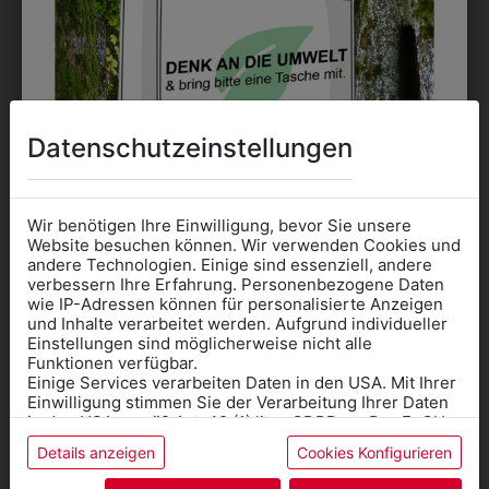
Perfekt für große Logos und für kleine Details, jedoch
kostet jede Farbe extra und ist erst ab 12 Stück
möglich. Waschbar bis zu 60°C.
Datenschutzeinstellungen
DAS KÖNNTE IHNEN
Wir benötigen Ihre Einwilligung, bevor Sie unsere
Website besuchen können. Wir verwenden Cookies und
AUCH GEFALLEN
andere Technologien. Einige sind essenziell, andere
verbessern Ihre Erfahrung. Personenbezogene Daten
wie IP-Adressen können für personalisierte Anzeigen
Informationen wenn Sie
und Inhalte verarbeitet werden. Aufgrund individueller
Einstellungen sind möglicherweise nicht alle
Kleidung
Funktionen verfügbar.
Einige Services verarbeiten Daten in den USA. Mit Ihrer
für die SCHULE
Einwilligung stimmen Sie der Verarbeitung Ihrer Daten
benötigen
in den USA gemäß Art. 49 (1) lit. a GDPR zu. Der EuGH
stuft die USA als Land mit unzureichendem Datenschutz
Details anzeigen
Cookies Konfigurieren
Online Shop
: Klick auf SCHULE in der
ein, und es besteht das Risiko, dass US-Behörden
Daten ohne Klagemöglichkeit für Europäer überwachen.
Kategorie und die richtige Schule auswählen.