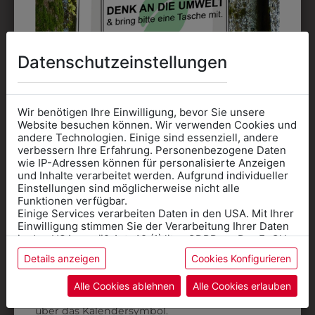
DAS KÖNNTE IHNEN
Datenschutzeinstellungen
AUCH GEFALLEN
Wir benötigen Ihre Einwilligung, bevor Sie unsere
Website besuchen können. Wir verwenden Cookies und
andere Technologien. Einige sind essenziell, andere
verbessern Ihre Erfahrung. Personenbezogene Daten
wie IP-Adressen können für personalisierte Anzeigen
Informationen wenn Sie
und Inhalte verarbeitet werden. Aufgrund individueller
Einstellungen sind möglicherweise nicht alle
Kleidung
Funktionen verfügbar.
Einige Services verarbeiten Daten in den USA. Mit Ihrer
für die SCHULE
Einwilligung stimmen Sie der Verarbeitung Ihrer Daten
benötigen
in den USA gemäß Art. 49 (1) lit. a GDPR zu. Der EuGH
stuft die USA als Land mit unzureichendem Datenschutz
Details anzeigen
Cookies Konfigurieren
Online Shop
: Klick auf SCHULE in der
ein, und es besteht das Risiko, dass US-Behörden
Daten ohne Klagemöglichkeit für Europäer überwachen.
Kategorie und die richtige Schule auswählen.
Alle Cookies ablehnen
Alle Cookies erlauben
Anprobe
Vorort im Geschäft:
Termin buchen
Weitere Informationen finden sie in unserer
313177000020
313177000020U
über das Kalendersymbol.
Datenschutzerklärung
bzw. im
Impressum