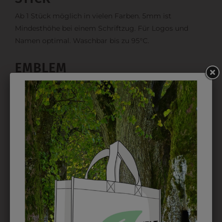
Ab 1 Stück möglich in vielen Farben. 5mm ist
Mindesthöhe bei einem Schriftzug. Für Logos und
Namen optimal. Waschbar bis zu 95°C.
EMBLEM
Kann gestickt oder bedruckt werden. Sehr vielseitig
einsetzbar und beim Sticken wieder ab 1 Stück
möglich.
DRUCK
Perfekt für große Logos und für kleine Details, jedoch
kostet jede Farbe extra und ist erst ab 12 Stück
möglich. Waschbar bis zu 60°C.