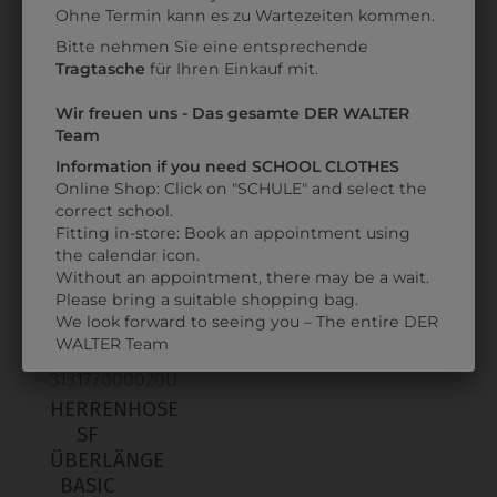
HERRENHOSE SF
HERRENHOSE SF
Ohne Termin kann es zu Wartezeiten kommen.
BASIC
ÜBERLÄNGE BASIC
Bitte nehmen Sie eine entsprechende
Tragtasche
für Ihren Einkauf mit.
€ 103,90
€ 103,90
Wir freuen uns - Das gesamte DER WALTER
Team
Information if you need SCHOOL CLOTHES
ZULETZT ANGESEHEN
Online Shop: Click on "SCHULE" and select the
correct school.
Fitting in-store: Book an appointment using
the calendar icon.
Without an appointment, there may be a wait.
Please bring a suitable shopping bag.
We look forward to seeing you – The entire DER
WALTER Team
313177000020U
HERRENHOSE
SF
ÜBERLÄNGE
BASIC