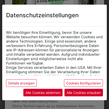
3413030SCHW
3JN659002
KLASSISCHER
HERREN V-
Datenschutzeinstellungen
LEDERGÜRTEL
AUSSCHNITT
PULLOVER
€ 22,90
€ 39,90
Wir benötigen Ihre Einwilligung, bevor Sie unsere
Website besuchen können. Wir verwenden Cookies und
andere Technologien. Einige sind essenziell, andere
ZULETZT ANGESEHEN
verbessern Ihre Erfahrung. Personenbezogene Daten
wie IP-Adressen können für personalisierte Anzeigen
Informationen wenn Sie
und Inhalte verarbeitet werden. Aufgrund individueller
Einstellungen sind möglicherweise nicht alle
Kleidung
Funktionen verfügbar.
Einige Services verarbeiten Daten in den USA. Mit Ihrer
für die SCHULE
Einwilligung stimmen Sie der Verarbeitung Ihrer Daten
benötigen
in den USA gemäß Art. 49 (1) lit. a GDPR zu. Der EuGH
stuft die USA als Land mit unzureichendem Datenschutz
Details anzeigen
Cookies Konfigurieren
Online Shop
: Klick auf SCHULE in der
ein, und es besteht das Risiko, dass US-Behörden
1BHBSW8001
Daten ohne Klagemöglichkeit für Europäer überwachen.
Kategorie und die richtige Schule auswählen.
Alle Cookies ablehnen
Alle Cookies erlauben
BISTROSCHÜRZE
Anprobe
Vorort im Geschäft:
Termin buchen
Weitere Informationen finden sie in unserer
70 CM
über das Kalendersymbol.
Datenschutzerklärung
bzw. im
Impressum
Ohne Termin kann es zu Wartezeiten kommen.
MIT