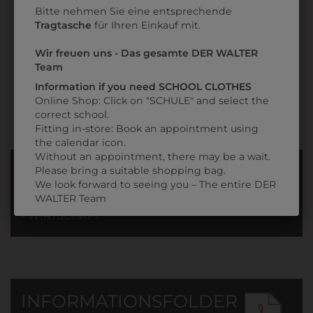
SCHULLOGO
Bitte nehmen Sie eine entsprechende
Tragtasche
für Ihren Einkauf mit.
€ 30,90
Wir freuen uns - Das gesamte DER WALTER
Team
Information if you need SCHOOL CLOTHES
Online Shop: Click on "SCHULE" and select the
correct school.
Fitting in-store: Book an appointment using
the calendar icon.
Without an appointment, there may be a wait.
INFORMATIONSFOLDER
Please bring a suitable shopping bag.
We look forward to seeing you – The entire DER
WALTER Team
FÜR DIE HLW 1. JAHRGANG
- WIRTSCHAFT
INFORMATIONSFOLDER