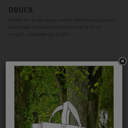
DRUCK
Perfekt für große Logos und für kleine Details, jedoch
kostet jede Farbe extra und ist erst ab 12 Stück
möglich. Waschbar bis zu 60°C.
DAS KÖNNTE IHNEN
AUCH GEFALLEN