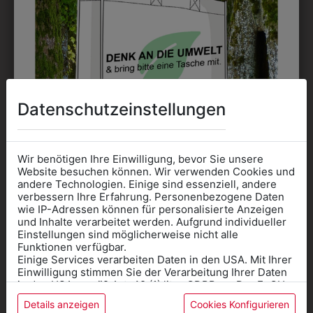
Datenschutzeinstellungen
361000039
359506400050
KOCHKNÖPFE
DREIECKSTUCH
H
Wir benötigen Ihre Einwilligung, bevor Sie unsere
Website besuchen können. Wir verwenden Cookies und
€ 3,90
€ 28,90
andere Technologien. Einige sind essenziell, andere
verbessern Ihre Erfahrung. Personenbezogene Daten
wie IP-Adressen können für personalisierte Anzeigen
Informationen wenn Sie
und Inhalte verarbeitet werden. Aufgrund individueller
Einstellungen sind möglicherweise nicht alle
ZULETZT ANGESEHEN
Kleidung
Funktionen verfügbar.
Einige Services verarbeiten Daten in den USA. Mit Ihrer
für die SCHULE
Einwilligung stimmen Sie der Verarbeitung Ihrer Daten
benötigen
in den USA gemäß Art. 49 (1) lit. a GDPR zu. Der EuGH
stuft die USA als Land mit unzureichendem Datenschutz
Details anzeigen
Cookies Konfigurieren
Online Shop
: Klick auf SCHULE in der
ein, und es besteht das Risiko, dass US-Behörden