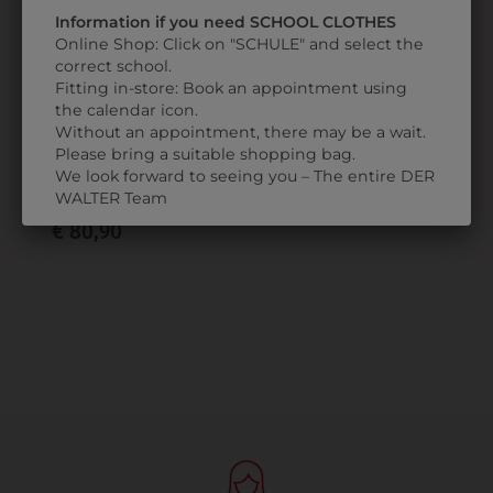
Information if you need SCHOOL CLOTHES
Online Shop: Click on "SCHULE" and select the
correct school.
Fitting in-store: Book an appointment using
the calendar icon.
Without an appointment, there may be a wait.
Please bring a suitable shopping bag.
2174768421
We look forward to seeing you – The entire DER
HERRENMANTEL
WALTER Team
€ 80,90