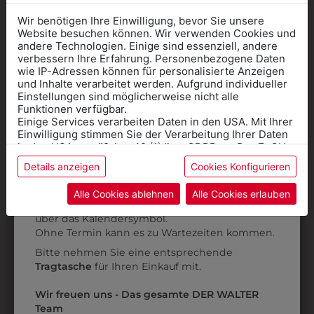
Wir benötigen Ihre Einwilligung, bevor Sie unsere
Website besuchen können. Wir verwenden Cookies und
andere Technologien. Einige sind essenziell, andere
verbessern Ihre Erfahrung. Personenbezogene Daten
wie IP-Adressen können für personalisierte Anzeigen
Informationen wenn Sie
und Inhalte verarbeitet werden. Aufgrund individueller
Einstellungen sind möglicherweise nicht alle
Kleidung
Funktionen verfügbar.
Einige Services verarbeiten Daten in den USA. Mit Ihrer
für die SCHULE
Einwilligung stimmen Sie der Verarbeitung Ihrer Daten
benötigen
in den USA gemäß Art. 49 (1) lit. a GDPR zu. Der EuGH
stuft die USA als Land mit unzureichendem Datenschutz
Details anzeigen
Cookies Konfigurieren
Online Shop
: Klick auf SCHULE in der
ein, und es besteht das Risiko, dass US-Behörden
Daten ohne Klagemöglichkeit für Europäer überwachen.
Kategorie und die richtige Schule auswählen.
34503001A
31249201
Alle Cookies ablehnen
Alle Cookies erlauben
Anprobe
Vorort im Geschäft:
Termin buchen
ARBEITSMANTEL
ARBEITSMANTEL
Weitere Informationen finden sie in unserer
über das Kalendersymbol.
Datenschutzerklärung
bzw. im
Impressum
LANGARM
€ 57,90
Ohne Termin kann es zu Wartezeiten kommen.
€ 41,90
Bitte nehmen Sie eine entsprechende
Tragtasche
für Ihren Einkauf mit.
ZULETZT ANGESEHEN
Wir freuen uns - Das gesamte DER WALTER
Team