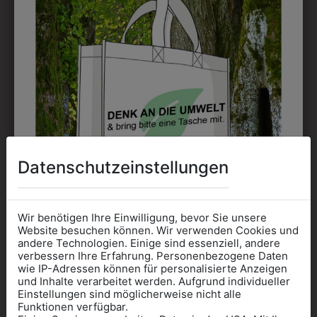
AUCH GEFALLEN
Datenschutzeinstellungen
Wir benötigen Ihre Einwilligung, bevor Sie unsere
Website besuchen können. Wir verwenden Cookies und
andere Technologien. Einige sind essenziell, andere
3000041632
32256D
verbessern Ihre Erfahrung. Personenbezogene Daten
wie IP-Adressen können für personalisierte Anzeigen
FEINSÖCKCHEN
DAMENHOSE
D
Informationen wenn Sie
und Inhalte verarbeitet werden. Aufgrund individueller
CARAMEL
VENUS
Einstellungen sind möglicherweise nicht alle
Kleidung
Funktionen verfügbar.
€ 2,90
€ 49,90