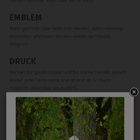
Namen optimal. Waschbar bis zu 95°C.
EMBLEM
Kann gestickt oder bedruckt werden. Sehr vielseitig
einsetzbar und beim Sticken wieder ab 1 Stück
möglich.
DRUCK
Perfekt für große Logos und für kleine Details, jedoch
kostet jede Farbe extra und ist erst ab 12 Stück
möglich. Waschbar bis zu 60°C.
DAS KÖNNTE IHNEN