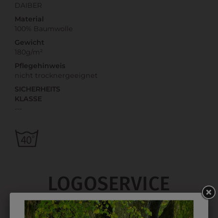
DAIBER
Material
100% Baumwolle
Gewicht
180g/m²
Pflegehinweis
nicht trocknergeeignet
SICHERHEITS
KLASSE
---
LOGOSERVICE
Für diese Kleidung stehen Ihnen