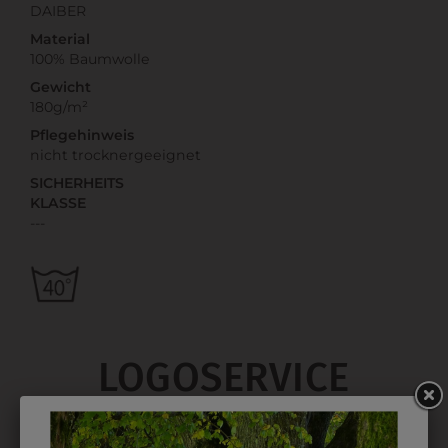
DAIBER
Material
100% Baumwolle
Gewicht
180g/m²
Pflegehinweis
nicht trocknergeeignet
SICHERHEITS
KLASSE
---
LOGOSERVICE
Für diese Kleidung stehen Ihnen