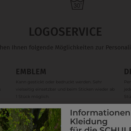
LOGOSERVICE
ehen Ihnen folgende Möglichkeiten zur Personali
EMBLEM
D
Kann gestickt oder bedruckt werden. Sehr
Per
s
vielseitig einsetzbar und beim Sticken wieder ab
jed
1 Stück möglich.
Stü
Informationen
Kleidung
für die SCHUL