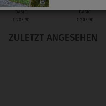
311157000010K
311157000010U
AKKO KURZGESTELLT RF
SAKKO ÜBERLÄNGE R
BASIC
BASIC
€ 207,90
€ 207,90
ZULETZT ANGESEHEN