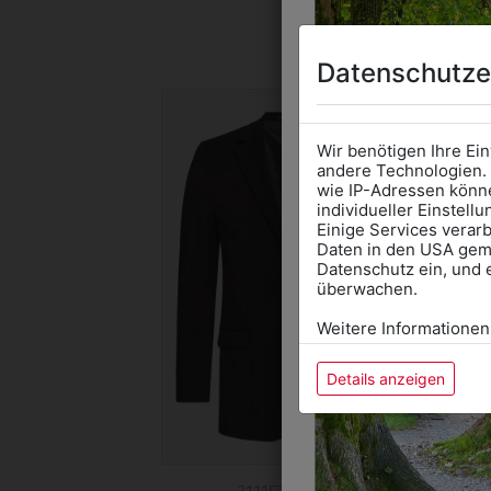
DAS 
Datenschutze
Wir benötigen Ihre Ei
andere Technologien. 
wie IP-Adressen könne
individueller Einstell
Einige Services verarb
Daten in den USA gemä
Datenschutz ein, und 
überwachen.
Weitere Informationen
Details anzeigen