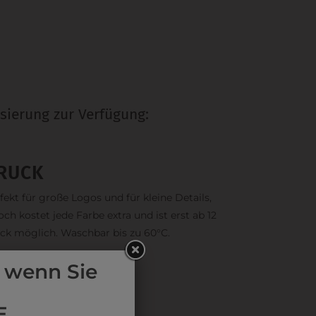
sierung zur Verfügung:
RUCK
fekt für große Logos und für kleine Details,
och kostet jede Farbe extra und ist erst ab 12
ck möglich. Waschbar bis zu 60°C.
 wenn Sie
E