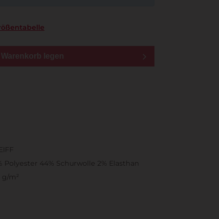
rößentabelle
n Warenkorb legen
EIFF
 Polyester 44% Schurwolle 2% Elasthan
 g/m²