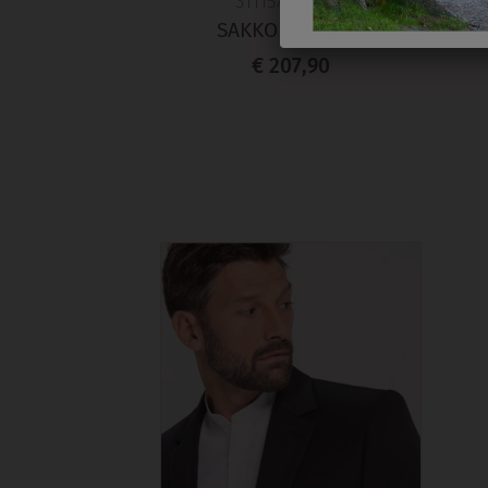
311157000010
SAKKO RF BASIC
S
€ 207,90