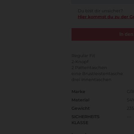
Du bist dir unsicher?
Hier kommst du zu der G
In de
Regular Fit
2-Knopf
2 Pattentaschen
eine Brustleistentasche
drei Innentaschen
Marke
GR
Material
54%
Gewicht
235
SICHERHEITS
---
KLASSE