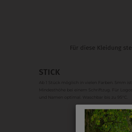
Für diese Kleidung st
STICK
Ab 1 Stück möglich in vielen Farben. 5mm ist
Mindesthöhe bei einem Schriftzug. Für Logo
und Namen optimal. Waschbar bis zu 95°C.