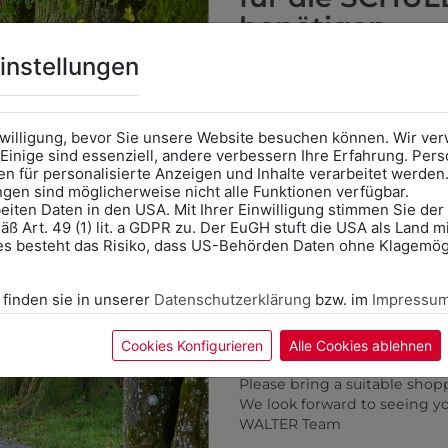
KÖNNTE IHNEN AUCH GEF
benötigen
Online Shop
: Klick auf SCHU
instellungen
Kategorie und die richtige 
Anprobe
Vorort im Geschäft
das Kalendersymbol.
nwilligung, bevor Sie unsere Website besuchen können. Wir v
Ohne Termin kann es zu Wa
Einige sind essenziell, andere verbessern Ihre Erfahrung. P
n für personalisierte Anzeigen und Inhalte verarbeitet werden
Bitte nehmen Sie eine ent
ungen sind möglicherweise nicht alle Funktionen verfügbar.
für Ihren Einkauf mit.
eiten Daten in den USA. Mit Ihrer Einwilligung stimmen Sie der
ß Art. 49 (1) lit. a GDPR zu. Der EuGH stuft die USA als Land 
Wir freuen uns - Das gesa
es besteht das Risiko, dass US-Behörden Daten ohne Klagemögl
Information if you need S
Online Shop: Click on "SCHUL
 finden sie in unserer
Datenschutzerklärung
bzw. im
Impressu
correct school.
Fitting in-store: Book an ap
calendar icon.
Cookies Konfigurieren
Alle Cookies ablehnen
Without an appointment, the
Please bring a suitable shop
We look forward to seeing y
WALTER Team