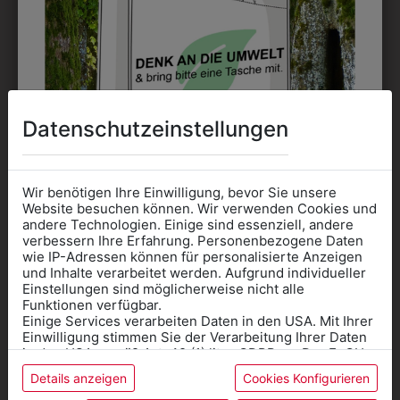
Perfekt für große Logos und für kleine Details, jedoch
kostet jede Farbe extra und ist erst ab 12 Stück
möglich. Waschbar bis zu 60°C.
Datenschutzeinstellungen
DAS KÖNNTE IHNEN
Wir benötigen Ihre Einwilligung, bevor Sie unsere
Website besuchen können. Wir verwenden Cookies und
AUCH GEFALLEN
andere Technologien. Einige sind essenziell, andere
verbessern Ihre Erfahrung. Personenbezogene Daten
wie IP-Adressen können für personalisierte Anzeigen
Informationen wenn Sie
und Inhalte verarbeitet werden. Aufgrund individueller
Einstellungen sind möglicherweise nicht alle
Kleidung
Funktionen verfügbar.
Einige Services verarbeiten Daten in den USA. Mit Ihrer
für die SCHULE
Einwilligung stimmen Sie der Verarbeitung Ihrer Daten
benötigen
in den USA gemäß Art. 49 (1) lit. a GDPR zu. Der EuGH
stuft die USA als Land mit unzureichendem Datenschutz
Details anzeigen
Cookies Konfigurieren
Online Shop
: Klick auf SCHULE in der
ein, und es besteht das Risiko, dass US-Behörden