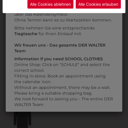
Daten ohne Klagemöglichkeit für Europäer überwachen.
Kategorie und die richtige Schule auswählen.
Alle Cookies ablehnen
Alle Cookies erlauben
Anprobe
Vorort im Geschäft:
Termin buchen
Weitere Informationen finden sie in unserer
über das Kalendersymbol.
Datenschutzerklärung
bzw. im
Impressum
Ohne Termin kann es zu Wartezeiten kommen.
Bitte nehmen Sie eine entsprechende
Tragtasche
für Ihren Einkauf mit.
311157000011
311157000011K
SAKKO RF BASIC
SAKKO
S
Wir freuen uns - Das gesamte DER WALTER
KURZGESTELLT RF
Team
€ 207,90
BASIC
Information if you need SCHOOL CLOTHES
Online Shop: Click on "SCHULE" and select the
€ 207,90
correct school.
Fitting in-store: Book an appointment using
the calendar icon.
ZULETZT ANGESEHEN
Without an appointment, there may be a wait.
Please bring a suitable shopping bag.
We look forward to seeing you – The entire DER
WALTER Team