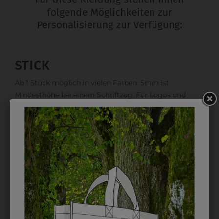
folgende Möglichkeiten zur
Personalisierung zur Verfügung:
STICK
Ab 1 Stück möglich in vielen Farben. 5mm ist
Mindesthöhe bei einem Schriftzug. Für Logos und
Namen optimal. Waschbar bis zu 95°C.
EMBLEM
Kann gestickt oder bedruckt werden. Sehr vielseitig
einsetzbar und beim Sticken wieder ab 1 Stück
möglich.
DRUCK