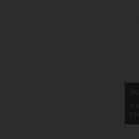
I
FÜ
EIN