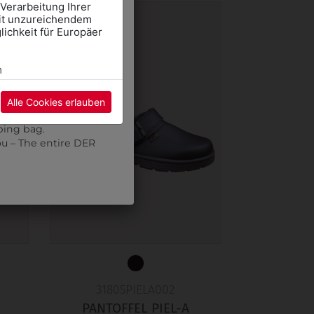
 Verarbeitung Ihrer
mit unzureichendem
mte DER WALTER Team
ichkeit für Europäer
CHOOL CLOTHES
E" and select the
m
pointment using the
Alle Cookies erlauben
re may be a wait.
ping bag.
ou – The entire DER
31805PIELA002
PANTOFFEL PIEL-A