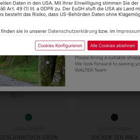
eiten Daten in den USA. Mit Ihrer Einwilligung stimmen Sie der
ß Art. 49 (1) lit. a GDPR zu. Der EuGH stuft die USA als Land 
Wir freuen uns - Das gesa
es besteht das Risiko, dass US-Behörden Daten ohne Klagemögl
Information if you need S
Online Shop: Click on "SCHUL
 finden sie in unserer
Datenschutzerklärung
bzw. im
Impressu
correct school.
Fitting in-store: Book an ap
calendar icon.
Cookies Konfigurieren
Alle Cookies ablehnen
Without an appointment, the
Please bring a suitable shop
We look forward to seeing y
WALTER Team
330003216397
3QUARTERM96
GESCHIRRTUCH GRÜN
SOCKEN 3ER PACK