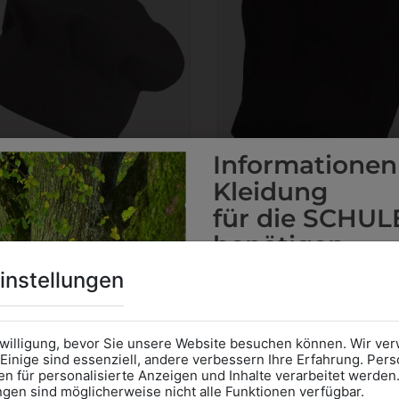
Informationen
Kleidung
für die SCHUL
benötigen
Online Shop
: Klick auf SCHU
instellungen
6KHAW01194205
6KHAUBE194205
Kategorie und die richtige 
KOCHHAUBE KURZ
KOCHHAUBE CLASSI
Anprobe
Vorort im Geschäft
SCHWARZ
SCHWARZ
das Kalendersymbol.
nwilligung, bevor Sie unsere Website besuchen können. Wir v
€ 15,90
€ 15,90
Ohne Termin kann es zu Wa
Einige sind essenziell, andere verbessern Ihre Erfahrung. P
n für personalisierte Anzeigen und Inhalte verarbeitet werden
Bitte nehmen Sie eine ent
ungen sind möglicherweise nicht alle Funktionen verfügbar.
für Ihren Einkauf mit.