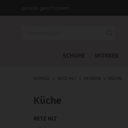
gerade geschlossen
Suche
SCHUHE
WORKER
SCHULE
›
RETZ HLT
›
HERREN
›
KÜCHE
Küche
RETZ HLT