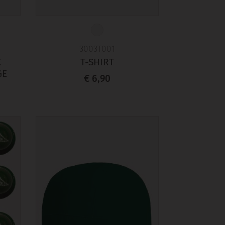
3003T001
K
T-SHIRT
GE
€ 6,90