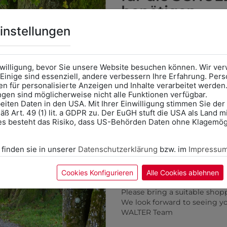
benötigen
Online Shop
: Klick auf SCHU
instellungen
Kategorie und die richtige 
Anprobe
Vorort im Geschäft
das Kalendersymbol.
330003216497
330003216595
nwilligung, bevor Sie unsere Website besuchen können. Wir v
Ohne Termin kann es zu Wa
GESCHIRRTUCH BLAU
GESCHIRRTUCH ROT
Einige sind essenziell, andere verbessern Ihre Erfahrung. P
n für personalisierte Anzeigen und Inhalte verarbeitet werden
Bitte nehmen Sie eine ent
€ 2,00
€ 2,00
ungen sind möglicherweise nicht alle Funktionen verfügbar.
für Ihren Einkauf mit.
eiten Daten in den USA. Mit Ihrer Einwilligung stimmen Sie der
ß Art. 49 (1) lit. a GDPR zu. Der EuGH stuft die USA als Land 
Wir freuen uns - Das gesa
es besteht das Risiko, dass US-Behörden Daten ohne Klagemögl
ZULETZT ANGESEHEN
Information if you need S
Online Shop: Click on "SCHUL
 finden sie in unserer
Datenschutzerklärung
bzw. im
Impressu
correct school.
Fitting in-store: Book an ap
calendar icon.
Cookies Konfigurieren
Alle Cookies ablehnen
Without an appointment, the
Please bring a suitable shop
We look forward to seeing y
WALTER Team