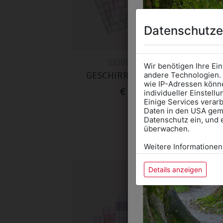
Datenschutze
330003216397
Wir benötigen Ihre Ei
GESCHIRRTUCH GRÜN
andere Technologien. 
wie IP-Adressen könne
€ 2,00
individueller Einstell
Einige Services verarb
Daten in den USA gemä
Datenschutz ein, und 
überwachen.
Weitere Informationen
Details anzeigen