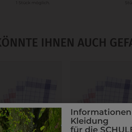
1 Stück möglich.
Stü
KÖNNTE IHNEN AUCH GEF
Informationen
Kleidung
für die SCHUL