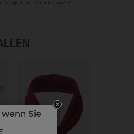
ck möglich. Waschbar bis zu 60°C.
ALLEN
 wenn Sie
E