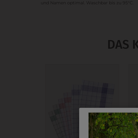
und Namen optimal. Waschbar bis zu 95°C.
DAS 