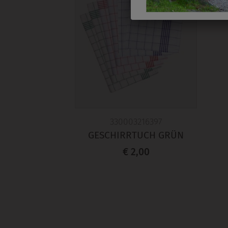
330003216397
GESCHIRRTUCH GRÜN
€ 2,00