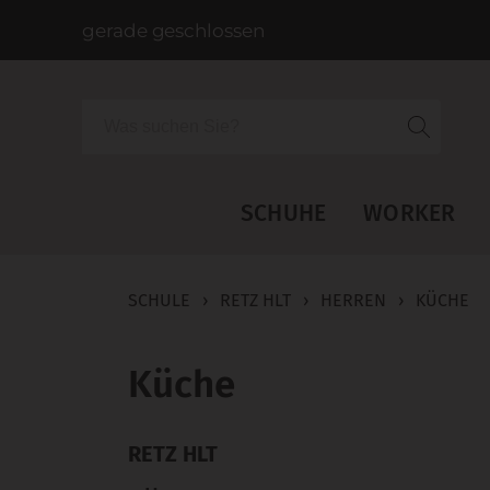
gerade geschlossen
Suche
SCHUHE
WORKER
SCHULE
›
RETZ HLT
›
HERREN
›
KÜCHE
Küche
RETZ HLT