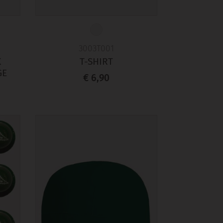
3003T001
K
T-SHIRT
GE
€ 6,90