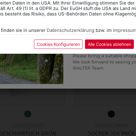
eiten Daten in den USA. Mit Ihrer Einwilligung stimmen Sie der
ß Art. 49 (1) lit. a GDPR zu. Der EuGH stuft die USA als Land 
Wir freuen uns - Das gesa
es besteht das Risiko, dass US-Behörden Daten ohne Klagemögl
Information if you need S
Online Shop: Click on "SCHUL
 finden sie in unserer
Datenschutzerklärung
bzw. im
Impressu
correct school.
Fitting in-store: Book an ap
calendar icon.
Cookies Konfigurieren
Alle Cookies ablehnen
Without an appointment, the
Please bring a suitable shop
We look forward to seeing y
WALTER Team
330003216397
3QUARTERM96
GESCHIRRTUCH GRÜN
SOCKEN 3ER PACK