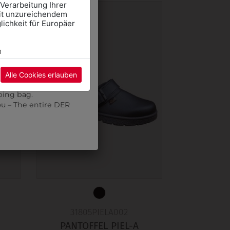
 Verarbeitung Ihrer
mit unzureichendem
mte DER WALTER Team
ichkeit für Europäer
CHOOL CLOTHES
E" and select the
m
pointment using the
Alle Cookies erlauben
re may be a wait.
ping bag.
ou – The entire DER
31805PIELA002
PANTOFFEL PIEL-A