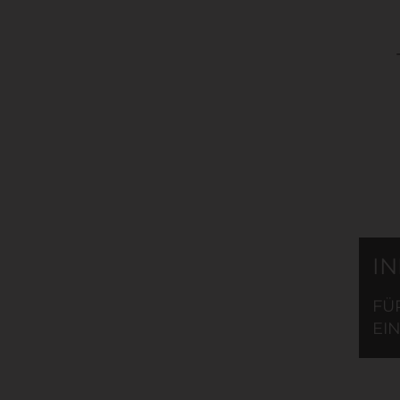
I
FÜ
EIN