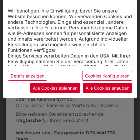
Wir benötigen Ihre Einwilligung, bevor Sie unsere
Website besuchen können. Wir verwenden Cookies und
andere Technologien. Einige sind essenziell, andere
verbessern Ihre Erfahrung. Personenbezogene Daten
wie IP-Adressen können für personalisierte Anzeigen
Informationen wenn Sie
und Inhalte verarbeitet werden. Aufgrund individueller
Einstellungen sind möglicherweise nicht alle
Kleidung
Funktionen verfügbar.
Einige Services verarbeiten Daten in den USA. Mit Ihrer
für die SCHULE
Einwilligung stimmen Sie der Verarbeitung Ihrer Daten
benötigen
in den USA gemäß Art. 49 (1) lit. a GDPR zu. Der EuGH
stuft die USA als Land mit unzureichendem Datenschutz
Details anzeigen
Cookies Konfigurieren
Online Shop
: Klick auf SCHULE in der
ein, und es besteht das Risiko, dass US-Behörden
661500002
6KJ09T70095
Daten ohne Klagemöglichkeit für Europäer überwachen.
Kategorie und die richtige Schule auswählen.
Alle Cookies ablehnen
Alle Cookies erlauben
KOCHJACKE WEISS
KOCHJACKE SLIM
Anprobe
Vorort im Geschäft:
Termin buchen
Weitere Informationen finden sie in unserer
€ 89,90
€ 79,90
über das Kalendersymbol.
Datenschutzerklärung
bzw. im
Impressum
Ohne Termin kann es zu Wartezeiten kommen.
Bitte nehmen Sie eine entsprechende
Tragtasche
für Ihren Einkauf mit.
ZULETZT ANGESEHEN
Wir freuen uns - Das gesamte DER WALTER
Team