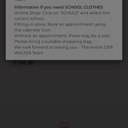
Information if you need SCHOOL CLOTHES
Online Shop: Click on "SCHULE" and select the
correct school.
Fitting in-store: Book an appointment using
the calendar icon.
Without an appointment, there may be a wait.
3557216910011
Please bring a suitable shopping bag.
KOCHJACKE
We look forward to seeing you – The entire DER
BIKERSTYLE
WALTER Team
€ 106,90