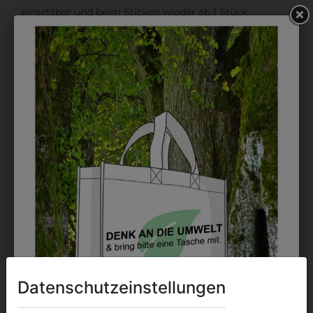
einsetzbar und beim Sticken wieder ab 1 Stück
möglich.
DRUCK
Perfekt für große Logos und für kleine Details, jedoch
kostet jede Farbe extra und ist erst ab 12 Stück
möglich. Waschbar bis zu 60°C.
DAS KÖNNTE IHNEN
AUCH GEFALLEN
Datenschutzeinstellungen