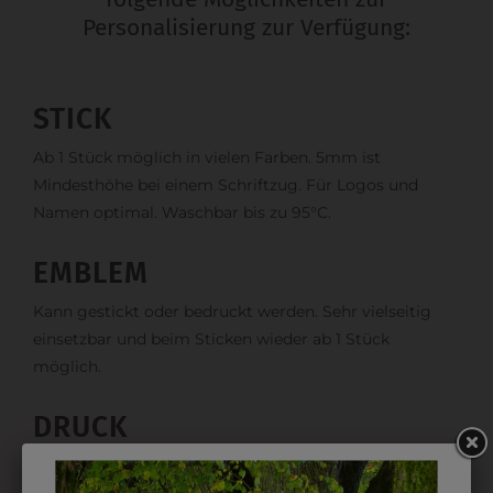
Personalisierung zur Verfügung:
STICK
Ab 1 Stück möglich in vielen Farben. 5mm ist
Mindesthöhe bei einem Schriftzug. Für Logos und
Namen optimal. Waschbar bis zu 95°C.
EMBLEM
Kann gestickt oder bedruckt werden. Sehr vielseitig
einsetzbar und beim Sticken wieder ab 1 Stück
möglich.
DRUCK
Perfekt für große Logos und für kleine Details, jedoch
kostet jede Farbe extra und ist erst ab 12 Stück