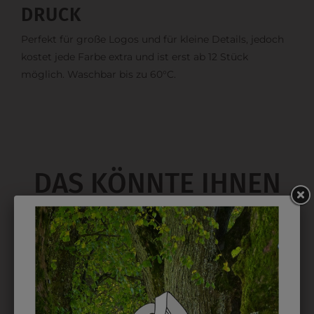
DRUCK
Perfekt für große Logos und für kleine Details, jedoch
kostet jede Farbe extra und ist erst ab 12 Stück
möglich. Waschbar bis zu 60°C.
DAS KÖNNTE IHNEN
AUCH GEFALLEN