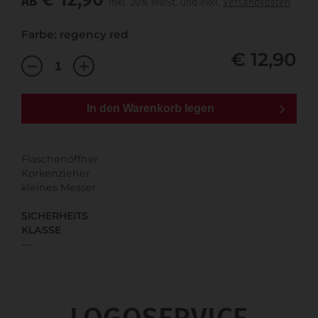
AB
inkl. 20% MwSt. und exkl.
Versandkosten
Farbe: regency red
€ 12,90
In den Warenkorb legen
Flaschenöffner
Korkenzieher
kleines Messer
SICHERHEITS
KLASSE
---