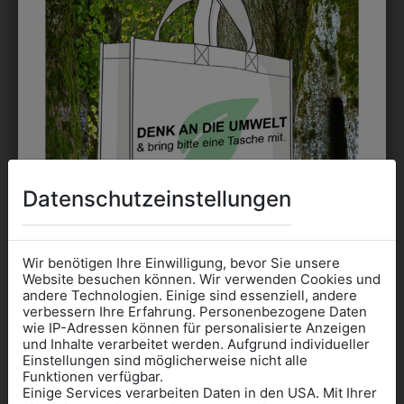
3800000
KRAWATTENKLAMMER
Datenschutzeinstellungen
€ 6,90
Wir benötigen Ihre Einwilligung, bevor Sie unsere
ZULETZT ANGESEHEN
Website besuchen können. Wir verwenden Cookies und
andere Technologien. Einige sind essenziell, andere
verbessern Ihre Erfahrung. Personenbezogene Daten
wie IP-Adressen können für personalisierte Anzeigen
Informationen wenn Sie
und Inhalte verarbeitet werden. Aufgrund individueller
Einstellungen sind möglicherweise nicht alle
Kleidung
Funktionen verfügbar.
Einige Services verarbeiten Daten in den USA. Mit Ihrer
für die SCHULE