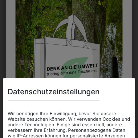
7HOSE01
6H30GRAU01
BUNDHOSE
BUNDHOSE
Datenschutzeinstellungen
GRAU/SCHWARZ
GRAU/SCHWARZ
€ 41,90
€ 45,90
Wir benötigen Ihre Einwilligung, bevor Sie unsere
Website besuchen können. Wir verwenden Cookies und
ZULETZT ANGESEHEN
andere Technologien. Einige sind essenziell, andere
verbessern Ihre Erfahrung. Personenbezogene Daten
wie IP-Adressen können für personalisierte Anzeigen