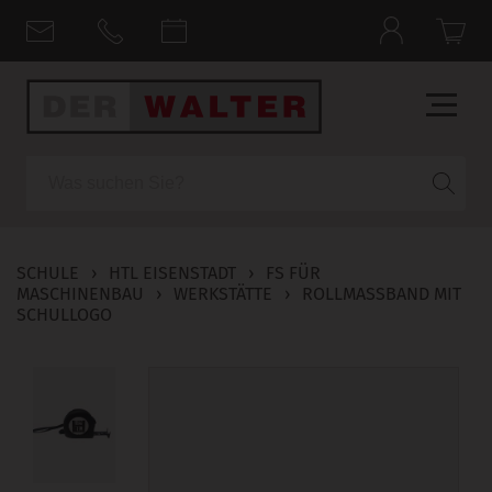
Suche
SCHULE
›
HTL EISENSTADT
›
FS FÜR
MASCHINENBAU
›
WERKSTÄTTE
›
ROLLMASSBAND MIT S
CHULLOGO