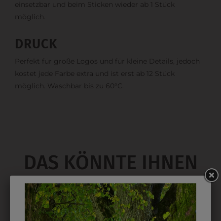
einsetzbar und beim Sticken wieder ab 1 Stück
möglich.
DRUCK
Perfekt für große Logos und für kleine Details, jedoch
kostet jede Farbe extra und ist erst ab 12 Stück
möglich. Waschbar bis zu 60°C.
DAS KÖNNTE IHNEN
AUCH GEFALLEN