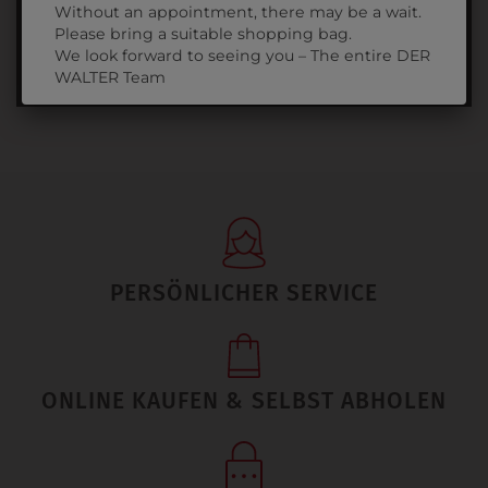
Without an appointment, there may be a wait.
FÜR DIE FACHSCHULE
Please bring a suitable shopping bag.
EINKAUFEN IN DER SCHULE AM
We look forward to seeing you – The entire DER
01.09. - 03.09.2025
WALTER Team
PERSÖNLICHER SERVICE
ONLINE KAUFEN & SELBST ABHOLEN