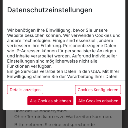
AUCH GEFALLEN
Datenschutzeinstellungen
Wir benötigen Ihre Einwilligung, bevor Sie unsere
Website besuchen können. Wir verwenden Cookies und
andere Technologien. Einige sind essenziell, andere
verbessern Ihre Erfahrung. Personenbezogene Daten
wie IP-Adressen können für personalisierte Anzeigen
Informationen wenn Sie
und Inhalte verarbeitet werden. Aufgrund individueller
Einstellungen sind möglicherweise nicht alle
Kleidung
Funktionen verfügbar.
Einige Services verarbeiten Daten in den USA. Mit Ihrer
für die SCHULE
Einwilligung stimmen Sie der Verarbeitung Ihrer Daten
benötigen
in den USA gemäß Art. 49 (1) lit. a GDPR zu. Der EuGH
stuft die USA als Land mit unzureichendem Datenschutz
Details anzeigen
Cookies Konfigurieren
Online Shop
: Klick auf SCHULE in der
ein, und es besteht das Risiko, dass US-Behörden
Daten ohne Klagemöglichkeit für Europäer überwachen.
Kategorie und die richtige Schule auswählen.
Alle Cookies ablehnen
Alle Cookies erlauben
320028
Anprobe
Vorort im Geschäft:
Termin buchen
32220
Weitere Informationen finden sie in unserer
HOSE RUNDGUMMI
H
über das Kalendersymbol.
Datenschutzerklärung
bzw. im
Impressum
KOCHHOSE
WEISS
Ohne Termin kann es zu Wartezeiten kommen.
RUNDUMGUMMI
€ 85,90
Bitte nehmen Sie eine entsprechende