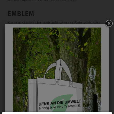
EMBLEM
Kann gestickt oder bedruckt werden. Sehr vielseitig
einsetzbar und beim Sticken wieder ab 1 Stück
möglich.
DRUCK
Perfekt für große Logos und für kleine Details, jedoch
kostet jede Farbe extra und ist erst ab 12 Stück
möglich. Waschbar bis zu 60°C.
DAS KÖNNTE IHNEN