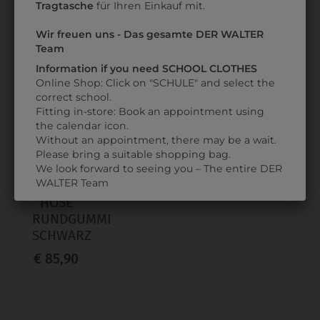
€ 59,90
Tragtasche
für Ihren Einkauf mit.
Wir freuen uns - Das gesamte DER WALTER
Team
ZULETZT ANGESEHEN
Information if you need SCHOOL CLOTHES
Online Shop: Click on "SCHULE" and select the
correct school.
Fitting in-store: Book an appointment using
the calendar icon.
Without an appointment, there may be a wait.
Please bring a suitable shopping bag.
We look forward to seeing you – The entire DER
3200291
WALTER Team
HOSE
RUNDGUMMI
SCHWARZ
€ 85,90