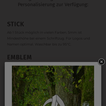
Personalisierung zur Verfügung:
STICK
Ab 1 Stück möglich in vielen Farben. 5mm ist
Mindesthöhe bei einem Schriftzug. Für Logos und
Namen optimal. Waschbar bis zu 95°C.
EMBLEM
Kann gestickt oder bedruckt werden. Sehr vielseitig
einsetzbar und beim Sticken wieder ab 1 Stück
möglich.
DRUCK
Perfekt für große Logos und für kleine Details, jedoch
kostet jede Farbe extra und ist erst ab 12 Stück