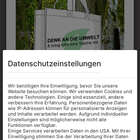
möglich. Waschbar bis zu 60°C.
DAS KÖNNTE IHNEN
Datenschutzeinstellungen
AUCH GEFALLEN
Wir benötigen Ihre Einwilligung, bevor Sie unsere
Website besuchen können. Wir verwenden Cookies und
andere Technologien. Einige sind essenziell, andere
verbessern Ihre Erfahrung. Personenbezogene Daten
wie IP-Adressen können für personalisierte Anzeigen
Informationen wenn Sie
und Inhalte verarbeitet werden. Aufgrund individueller
Einstellungen sind möglicherweise nicht alle
Kleidung
Funktionen verfügbar.
Einige Services verarbeiten Daten in den USA. Mit Ihrer
für die SCHULE
Einwilligung stimmen Sie der Verarbeitung Ihrer Daten