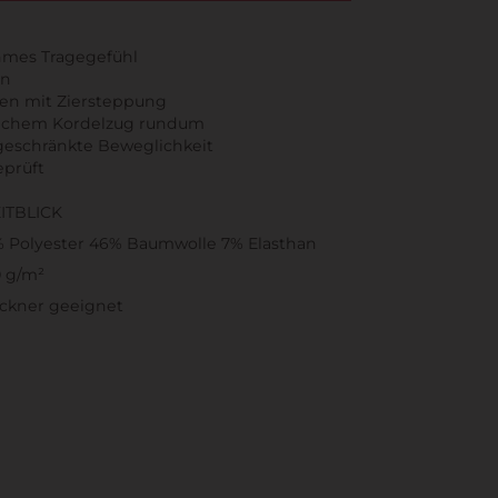
hmes Tragegefühl
en
hen mit Ziersteppung
lichem Kordelzug rundum
geschränkte Beweglichkeit
eprüft
ITBLICK
 Polyester 46% Baumwolle 7% Elasthan
 g/m²
ckner geeignet