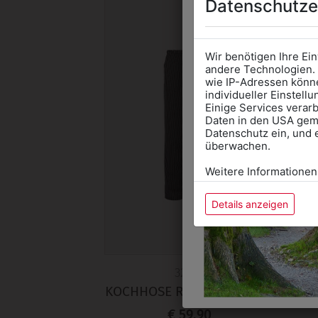
Datenschutze
Wir benötigen Ihre Ei
andere Technologien. 
wie IP-Adressen könne
individueller Einstell
Einige Services verarb
Daten in den USA gemä
Datenschutz ein, und 
überwachen.
Weitere Informationen
Details anzeigen
H
32220
KOCHHOSE RUNDUMGUMMI
€ 59,90