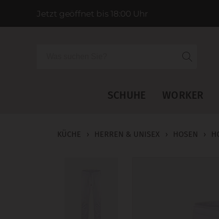
Jetzt geöffnet bis 18:00 Uhr
Suche
SCHUHE
WORKER
KÜCHE
›
HERREN & UNISEX
›
HOSEN
›
H