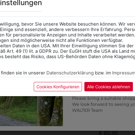
Online Shop
: Klick auf SCHU
instellungen
Kategorie und die richtige 
Anprobe
Vorort im Geschäft
das Kalendersymbol.
nwilligung, bevor Sie unsere Website besuchen können. Wir v
Ohne Termin kann es zu Wa
Einige sind essenziell, andere verbessern Ihre Erfahrung. P
n für personalisierte Anzeigen und Inhalte verarbeitet werden
Bitte nehmen Sie eine ent
ungen sind möglicherweise nicht alle Funktionen verfügbar.
für Ihren Einkauf mit.
eiten Daten in den USA. Mit Ihrer Einwilligung stimmen Sie der
ß Art. 49 (1) lit. a GDPR zu. Der EuGH stuft die USA als Land 
Wir freuen uns - Das gesa
es besteht das Risiko, dass US-Behörden Daten ohne Klagemögl
Information if you need S
Online Shop: Click on "SCHUL
 finden sie in unserer
Datenschutzerklärung
bzw. im
Impressu
correct school.
Fitting in-store: Book an ap
calendar icon.
Cookies Konfigurieren
Alle Cookies ablehnen
Without an appointment, the
Please bring a suitable shop
We look forward to seeing y
320028
3200291
WALTER Team
OSE RUNDGUMMI WEISS
HOSE RUNDGUMMI
SCHWARZ
€ 85,90
€ 85,90