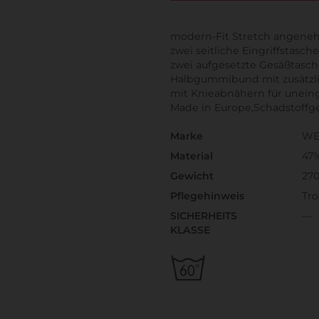
modern-Fit Stretch angene
zwei seitliche Eingriffstasch
zwei aufgesetzte Gesäßtasc
Halbgummibund mit zusätz
mit Knieabnähern für unein
Made in Europe,Schadstoffg
Marke
WE
Material
47%
Gewicht
270
Pflegehinweis
Tro
SICHERHEITS
---
KLASSE