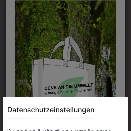
DRUCK
Perfekt für große Logos und für kleine Details, jedoch
kostet jede Farbe extra und ist erst ab 12 Stück
möglich. Waschbar bis zu 60°C.
DAS KÖNNTE IHNEN
AUCH GEFALLEN
Datenschutzeinstellungen
Wir benötigen Ihre Einwilligung, bevor Sie unsere