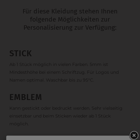
Für diese Kleidung stehen Ihnen
folgende Möglichkeiten zur
Personalisierung zur Verfügung:
STICK
Ab 1 Stück möglich in vielen Farben. 5mm ist
Mindesthöhe bei einem Schriftzug. Für Logos und
Namen optimal. Waschbar bis zu 95°C.
EMBLEM
Kann gestickt oder bedruckt werden. Sehr vielseitig
einsetzbar und beim Sticken wieder ab 1 Stück
möglich.