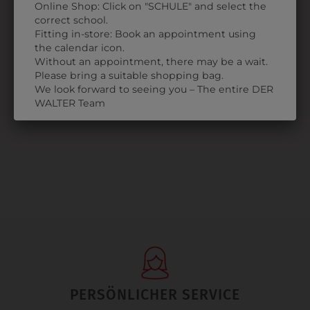
Online Shop: Click on "SCHULE" and select the
correct school.
Fitting in-store: Book an appointment using
33504006C
the calendar icon.
Without an appointment, there may be a wait.
HOSE
Please bring a suitable shopping bag.
RUNDUMGUMMI
We look forward to seeing you – The entire DER
€ 33,90
WALTER Team
PERSÖNLICHER SERVICE