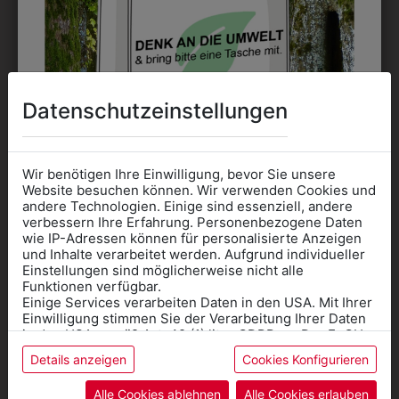
Datenschutzeinstellungen
330003216497
3QUARTERM13
GESCHIRRTUCH
SOCKEN 3ER PACK
Wir benötigen Ihre Einwilligung, bevor Sie unsere
BLAU
Website besuchen können. Wir verwenden Cookies und
€ 9,90
andere Technologien. Einige sind essenziell, andere
€ 2,00
verbessern Ihre Erfahrung. Personenbezogene Daten
wie IP-Adressen können für personalisierte Anzeigen
Informationen wenn Sie
und Inhalte verarbeitet werden. Aufgrund individueller
Einstellungen sind möglicherweise nicht alle
Kleidung
Funktionen verfügbar.
Einige Services verarbeiten Daten in den USA. Mit Ihrer
für die SCHULE
Einwilligung stimmen Sie der Verarbeitung Ihrer Daten
benötigen
in den USA gemäß Art. 49 (1) lit. a GDPR zu. Der EuGH
stuft die USA als Land mit unzureichendem Datenschutz
Details anzeigen
Cookies Konfigurieren
Online Shop
: Klick auf SCHULE in der
ein, und es besteht das Risiko, dass US-Behörden
Daten ohne Klagemöglichkeit für Europäer überwachen.
Kategorie und die richtige Schule auswählen.
Alle Cookies ablehnen
Alle Cookies erlauben