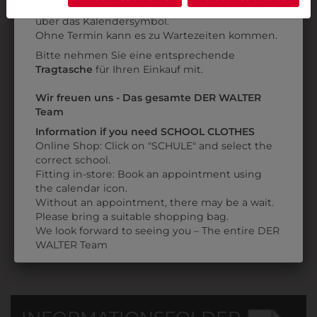
Anprobe
Vorort im Geschäft:
Termin buchen
Weitere Informationen finden sie in unserer
über das Kalendersymbol.
Datenschutzerklärung
bzw. im
Impressum
Ohne Termin kann es zu Wartezeiten kommen.
Bitte nehmen Sie eine entsprechende
Tragtasche
für Ihren Einkauf mit.
Wir freuen uns - Das gesamte DER WALTER
Team
31805PIELA001
3898054
Information if you need SCHOOL CLOTHES
PANTOFFEL PIEL-A
TEXTILMARKER 1,0
Online Shop: Click on "SCHULE" and select the
MM
€ 40,90
correct school.
Fitting in-store: Book an appointment using
€ 2,90
the calendar icon.
Without an appointment, there may be a wait.
Please bring a suitable shopping bag.
We look forward to seeing you – The entire DER
WALTER Team