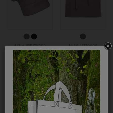
6KHAUBE170000
6HSW45170000
KOCHHAUBE GRIFFIN
SCHÜRZE 45 GRIFFIN
€ 15,90
€ 12,90