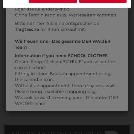
Anprobe
Vorort im Geschäft:
Termin buchen
Weitere Informationen finden sie in unserer
über das Kalendersymbol.
Datenschutzerklärung
bzw. im
Impressum
Ohne Termin kann es zu Wartezeiten kommen.
Bitte nehmen Sie eine entsprechende
Tragtasche
für Ihren Einkauf mit.
Wir freuen uns - Das gesamte DER WALTER
Team
31805PIELA001
3898054
Information if you need SCHOOL CLOTHES
PANTOFFEL PIEL-A
TEXTILMARKER 1,0
Online Shop: Click on "SCHULE" and select the
MM
€ 40,90
correct school.
Fitting in-store: Book an appointment using
€ 2,90
the calendar icon.
Without an appointment, there may be a wait.
Please bring a suitable shopping bag.
We look forward to seeing you – The entire DER
WALTER Team