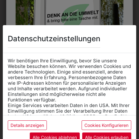
Datenschutzeinstellungen
330003216497
3QUARTERM13
GESCHIRRTUCH
SOCKEN 3ER PACK
Wir benötigen Ihre Einwilligung, bevor Sie unsere
BLAU
Website besuchen können. Wir verwenden Cookies und
€ 9,90
andere Technologien. Einige sind essenziell, andere
€ 2,00
verbessern Ihre Erfahrung. Personenbezogene Daten
wie IP-Adressen können für personalisierte Anzeigen
Informationen wenn Sie
und Inhalte verarbeitet werden. Aufgrund individueller
Einstellungen sind möglicherweise nicht alle
Kleidung
Funktionen verfügbar.
Einige Services verarbeiten Daten in den USA. Mit Ihrer
für die SCHULE
Einwilligung stimmen Sie der Verarbeitung Ihrer Daten
benötigen
in den USA gemäß Art. 49 (1) lit. a GDPR zu. Der EuGH
stuft die USA als Land mit unzureichendem Datenschutz
Details anzeigen
Cookies Konfigurieren
Online Shop
: Klick auf SCHULE in der
ein, und es besteht das Risiko, dass US-Behörden
Daten ohne Klagemöglichkeit für Europäer überwachen.
Kategorie und die richtige Schule auswählen.
Alle Cookies ablehnen
Alle Cookies erlauben