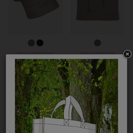
6KHAUBE170000
6HSW45170000
KOCHHAUBE GRIFFIN
SCHÜRZE 45 GRIFFIN
€ 15,90
€ 12,90