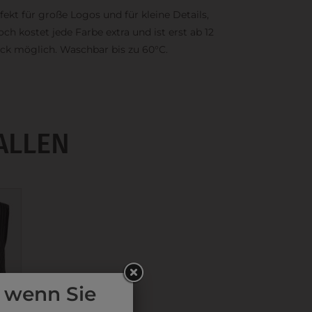
fekt für große Logos und für kleine Details,
och kostet jede Farbe extra und ist erst ab 12
ck möglich. Waschbar bis zu 60°C.
ALLEN
 wenn Sie