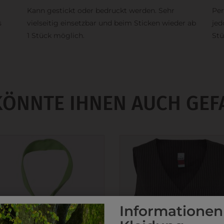
Kann gestickt oder bedruckt werden. Sehr
Per
s
vielseitig einsetzbar und beim Sticken wieder ab
jed
1 Stück möglich.
Stü
KÖNNTE IHNEN AUCH GEF
Informationen