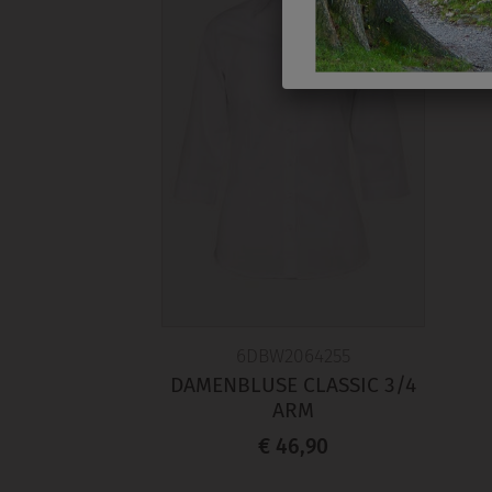
6DBW2064255
DAMENBLUSE CLASSIC 3/4
ARM
€ 46,90