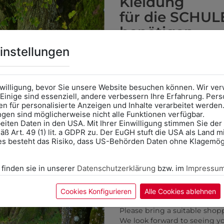
Kleidung
für die SCHUL
benötigen
Online Shop
: Klick auf SCHU
instellungen
Kategorie und die richtige 
Anprobe
Vorort im Geschäft
das Kalendersymbol.
nwilligung, bevor Sie unsere Website besuchen können. Wir v
Ohne Termin kann es zu Wa
6SKRAW852022
9DGW0716460
Einige sind essenziell, andere verbessern Ihre Erfahrung. P
n für personalisierte Anzeigen und Inhalte verarbeitet werden
ERVICEKRAWATTE APPLE
DAMENGILET MIT 3
Bitte nehmen Sie eine ent
ungen sind möglicherweise nicht alle Funktionen verfügbar.
für Ihren Einkauf mit.
TASCHEN GESTREIFT
€ 19,90
eiten Daten in den USA. Mit Ihrer Einwilligung stimmen Sie der
ß Art. 49 (1) lit. a GDPR zu. Der EuGH stuft die USA als Land 
€ 89,90
Wir freuen uns - Das gesa
es besteht das Risiko, dass US-Behörden Daten ohne Klagemögl
Information if you need S
Online Shop: Click on "SCHUL
ZULETZT ANGESEHEN
 finden sie in unserer
Datenschutzerklärung
bzw. im
Impressu
correct school.
Fitting in-store: Book an ap
calendar icon.
Cookies Konfigurieren
Alle Cookies ablehnen
Without an appointment, the
Please bring a suitable shop
We look forward to seeing y