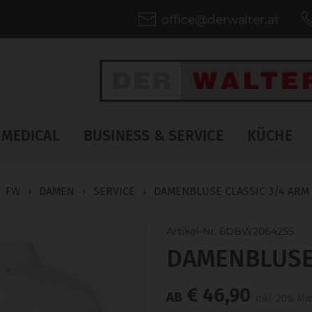
office@derwalter.at
MEDICAL
BUSINESS & SERVICE
KÜCHE
›
FW
›
DAMEN
›
SERVICE
›
DAMENBLUSE CLASSIC 3/4 ARM
Artikel-Nr. 6DBW2064255
DAMENBLUSE 
€ 46,90
AB
inkl. 20% Mw