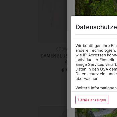
Datenschutze
Wir benötigen Ihre Ei
6DBW2064255
andere Technologien. 
wie IP-Adressen könne
DAMENBLUSE CLASSIC 3/4
S
individueller Einstell
ARM
Einige Services verarb
Daten in den USA gemä
€ 46,90
Datenschutz ein, und 
überwachen.
Weitere Informationen
Details anzeigen