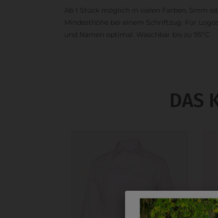
Ab 1 Stück möglich in vielen Farben. 5mm ist
Mindesthöhe bei einem Schriftzug. Für Logo
und Namen optimal. Waschbar bis zu 95°C.
DAS 