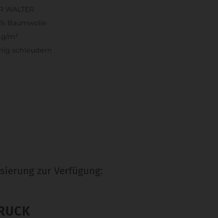
R WALTER
0% Baumwolle
 g/m²
nig schleudern
sierung zur Verfügung:
RUCK