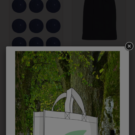
361000033
6HSW60471001
KOCHKNÖPFE
SCHÜRZE 60 BLUE
BOUNTY
SHADOW
€ 3,90
€ 14,90