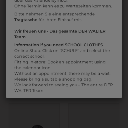
über das Kalendersymbol.
Datenschutzerklärung
bzw. im
Impressum
Ohne Termin kann es zu Wartezeiten kommen.
Bitte nehmen Sie eine entsprechende
Tragtasche
für Ihren Einkauf mit.
Wir freuen uns - Das gesamte DER WALTER
Team
Information if you need SCHOOL CLOTHES
Online Shop: Click on "SCHULE" and select the
correct school.
Fitting in-store: Book an appointment using
the calendar icon.
3QUARTERM96
332302
Without an appointment, there may be a wait.
SOCKEN 3ER PACK
SNEAKER FREESTYLE
Please bring a suitable shopping bag.
We look forward to seeing you – The entire DER
€ 9,90
€ 49,90
WALTER Team