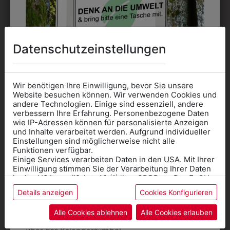
Datenschutzeinstellungen
Wir benötigen Ihre Einwilligung, bevor Sie unsere
Website besuchen können. Wir verwenden Cookies und
andere Technologien. Einige sind essenziell, andere
verbessern Ihre Erfahrung. Personenbezogene Daten
wie IP-Adressen können für personalisierte Anzeigen
6KHAUBE471001
36155003
Informationen wenn Sie
und Inhalte verarbeitet werden. Aufgrund individueller
KOCHHAUBE BLUE
6 PANEL FALTBARE
Einstellungen sind möglicherweise nicht alle
Kleidung
Funktionen verfügbar.
SHADOW
KAPPE
Einige Services verarbeiten Daten in den USA. Mit Ihrer
für die SCHULE
€ 15,90
€ 7,90
Einwilligung stimmen Sie der Verarbeitung Ihrer Daten
benötigen
in den USA gemäß Art. 49 (1) lit. a GDPR zu. Der EuGH
stuft die USA als Land mit unzureichendem Datenschutz
Details anzeigen
Cookies Konfigurieren
Online Shop
: Klick auf SCHULE in der
ein, und es besteht das Risiko, dass US-Behörden
Daten ohne Klagemöglichkeit für Europäer überwachen.
Kategorie und die richtige Schule auswählen.
Alle Cookies ablehnen
Alle Cookies erlauben
Anprobe
Vorort im Geschäft:
Termin buchen
Weitere Informationen finden sie in unserer