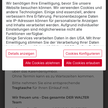
Wir benötigen Ihre Einwilligung, bevor Sie unsere
Website besuchen können. Wir verwenden Cookies und
INFORMATIONSFOLDER
andere Technologien. Einige sind essenziell, andere
verbessern Ihre Erfahrung. Personenbezogene Daten
wie IP-Adressen können für personalisierte Anzeigen
HLW & FW 1. JAHRGANG
Informationen wenn Sie
und Inhalte verarbeitet werden. Aufgrund individueller
Einstellungen sind möglicherweise nicht alle
Kleidung
Funktionen verfügbar.
Einige Services verarbeiten Daten in den USA. Mit Ihrer
für die SCHULE
Einwilligung stimmen Sie der Verarbeitung Ihrer Daten
benötigen
in den USA gemäß Art. 49 (1) lit. a GDPR zu. Der EuGH
INFORMATIONSFOLDER
stuft die USA als Land mit unzureichendem Datenschutz
Details anzeigen
Cookies Konfigurieren
Online Shop
: Klick auf SCHULE in der
ein, und es besteht das Risiko, dass US-Behörden
Daten ohne Klagemöglichkeit für Europäer überwachen.
Kategorie und die richtige Schule auswählen.
FW 2. KLASSE
Alle Cookies ablehnen
Alle Cookies erlauben
Anprobe
Vorort im Geschäft:
Termin buchen
Weitere Informationen finden sie in unserer
über das Kalendersymbol.
Datenschutzerklärung
bzw. im
Impressum
Ohne Termin kann es zu Wartezeiten kommen.
Bitte nehmen Sie eine entsprechende
Tragtasche
für Ihren Einkauf mit.
Wir freuen uns - Das gesamte DER WALTER
Team