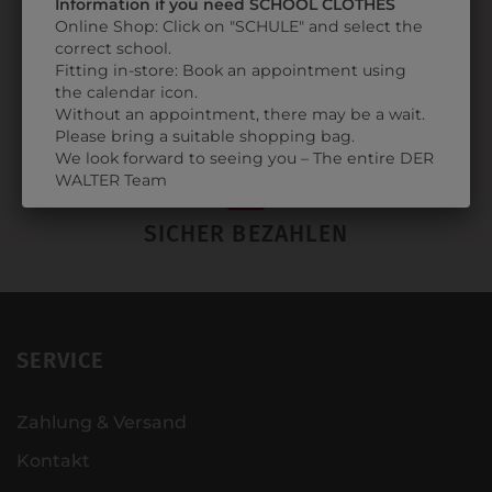
Information if you need SCHOOL CLOTHES
PERSÖNLICHER SERVICE
Online Shop: Click on "SCHULE" and select the
correct school.
Fitting in-store: Book an appointment using
the calendar icon.
ONLINE KAUFEN & SELBST ABHOLEN
Without an appointment, there may be a wait.
Please bring a suitable shopping bag.
We look forward to seeing you – The entire DER
WALTER Team
SICHER BEZAHLEN
SERVICE
Zahlung & Versand
Kontakt