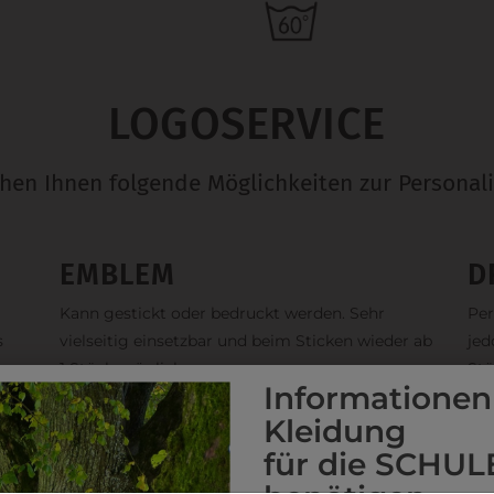
LOGOSERVICE
ehen Ihnen folgende Möglichkeiten zur Personali
EMBLEM
D
Kann gestickt oder bedruckt werden. Sehr
Per
s
vielseitig einsetzbar und beim Sticken wieder ab
jed
1 Stück möglich.
Stü
Informationen
Kleidung
für die SCHUL