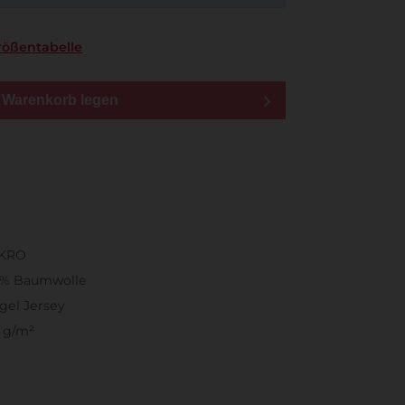
rößentabelle
n Warenkorb legen
KRO
0% Baumwolle
gel Jersey
 g/m²