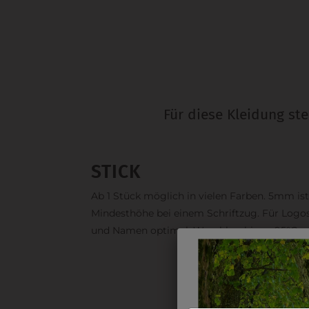
Für diese Kleidung st
STICK
Ab 1 Stück möglich in vielen Farben. 5mm ist
Mindesthöhe bei einem Schriftzug. Für Logo
und Namen optimal. Waschbar bis zu 95°C.