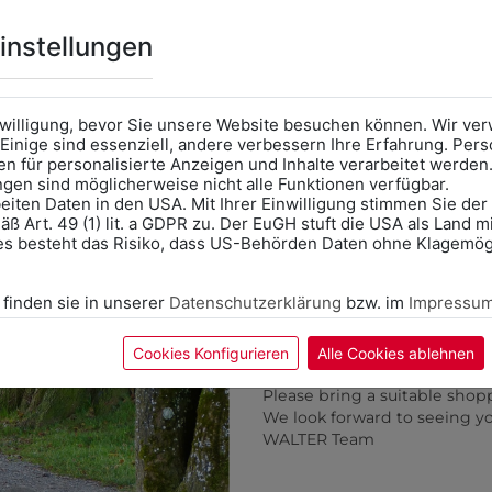
benötigen
KÖNNTE IHNEN AUCH GEF
Online Shop
: Klick auf SCHU
instellungen
Kategorie und die richtige 
Anprobe
Vorort im Geschäft
das Kalendersymbol.
nwilligung, bevor Sie unsere Website besuchen können. Wir v
Ohne Termin kann es zu Wa
Einige sind essenziell, andere verbessern Ihre Erfahrung. P
n für personalisierte Anzeigen und Inhalte verarbeitet werden
Bitte nehmen Sie eine ent
ungen sind möglicherweise nicht alle Funktionen verfügbar.
für Ihren Einkauf mit.
eiten Daten in den USA. Mit Ihrer Einwilligung stimmen Sie der
ß Art. 49 (1) lit. a GDPR zu. Der EuGH stuft die USA als Land 
Wir freuen uns - Das gesa
es besteht das Risiko, dass US-Behörden Daten ohne Klagemögl
Information if you need S
Online Shop: Click on "SCHUL
 finden sie in unserer
Datenschutzerklärung
bzw. im
Impressu
correct school.
Fitting in-store: Book an ap
calendar icon.
Cookies Konfigurieren
Alle Cookies ablehnen
Without an appointment, the
Please bring a suitable shop
We look forward to seeing y
WALTER Team