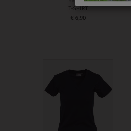
3003T001
T-SHIRT
€ 6,90