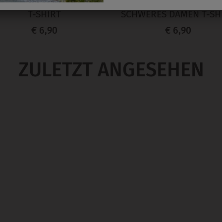
3003T620
3004T001
T-SHIRT
SCHWERES DAMEN T-SH
€ 6,90
€ 6,90
ZULETZT ANGESEHEN