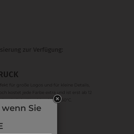
sierung zur Verfügung:
RUCK
fekt für große Logos und für kleine Details,
och kostet jede Farbe extra und ist erst ab 12
ck möglich. Waschbar bis zu 60°C.
 wenn Sie
E