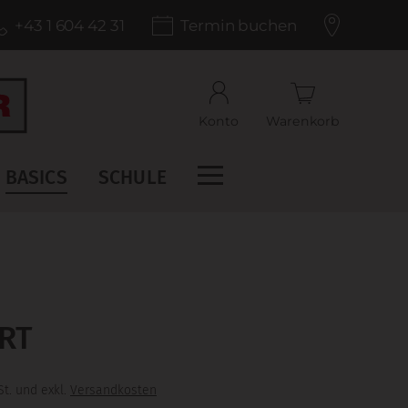
+43 1 604 42 31
Termin buchen
Konto
Warenkorb
BASICS
SCHULE
RT
t. und exkl.
Versandkosten