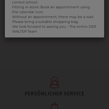
correct school.
335340400
Fitting in-store: Book an appointment using
T-SHIRT
the calendar icon.
Without an appointment, there may be a wait.
KURZARM
Please bring a suitable shopping bag.
€ 24,90
We look forward to seeing you – The entire DER
WALTER Team
PERSÖNLICHER SERVICE