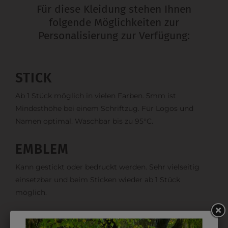
Für diese Kleidung stehen Ihnen
folgende Möglichkeiten zur
Personalisierung zur Verfügung:
STICK
Ab 1 Stück möglich in vielen Farben. 5mm ist
Mindesthöhe bei einem Schriftzug. Für Logos und
Namen optimal. Waschbar bis zu 95°C.
EMBLEM
Kann gestickt oder bedruckt werden. Sehr vielseitig
einsetzbar und beim Sticken wieder ab 1 Stück
möglich.
DRUCK