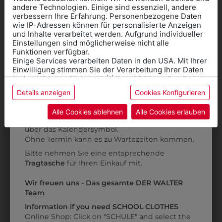
andere Technologien. Einige sind essenziell, andere
verbessern Ihre Erfahrung. Personenbezogene Daten
wie IP-Adressen können für personalisierte Anzeigen
Informationen wenn Sie
und Inhalte verarbeitet werden. Aufgrund individueller
Einstellungen sind möglicherweise nicht alle
Kleidung
Funktionen verfügbar.
Einige Services verarbeiten Daten in den USA. Mit Ihrer
für die SCHULE
Einwilligung stimmen Sie der Verarbeitung Ihrer Daten
3003T001
3003T620
benötigen
in den USA gemäß Art. 49 (1) lit. a GDPR zu. Der EuGH
T-SHIRT
T-SHIRT
S
stuft die USA als Land mit unzureichendem Datenschutz
Details anzeigen
Cookies Konfigurieren
Online Shop
: Klick auf SCHULE in der
ein, und es besteht das Risiko, dass US-Behörden
€ 6,90
€ 6,90
Daten ohne Klagemöglichkeit für Europäer überwachen.
Kategorie und die richtige Schule auswählen.
Alle Cookies ablehnen
Alle Cookies erlauben
Anprobe
Vorort im Geschäft:
Termin buchen
Weitere Informationen finden sie in unserer
über das Kalendersymbol.
Datenschutzerklärung
bzw. im
Impressum
Ohne Termin kann es zu Wartezeiten kommen.
ZULETZT ANGESEHEN
Bitte nehmen Sie eine entsprechende
Tragtasche
für Ihren Einkauf mit.
Wir freuen uns - Das gesamte DER WALTER
Team
Information if you need SCHOOL CLOTHES
Online Shop: Click on "SCHULE" and select the