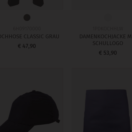
6H09170000
1PDKOCHHLW
OCHHOSE CLASSIC GRAU
DAMENKOCHJACKE M
SCHULLOGO
€ 47,90
€ 53,90