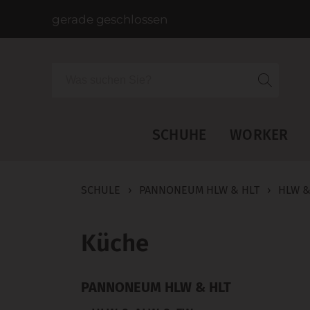
gerade geschlossen
Suche
SCHUHE
WORKER
SCHULE
›
PANNONEUM HLW & HLT
›
HLW &
Küche
PANNONEUM HLW & HLT