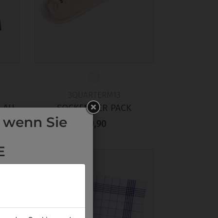
3QUARTERM13
LAU
SOCKEN 3ER PACK
 wenn Sie
€ 9,90
E
LE in der
Schule auswählen.
:
Termin buchen
über