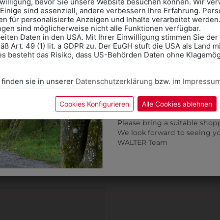
nwilligung, bevor Sie unsere Website besuchen können. Wir v
Ohne Termin kann es zu Wa
Einige sind essenziell, andere verbessern Ihre Erfahrung. P
n für personalisierte Anzeigen und Inhalte verarbeitet werden
Bitte nehmen Sie eine ent
ungen sind möglicherweise nicht alle Funktionen verfügbar.
für Ihren Einkauf mit.
eiten Daten in den USA. Mit Ihrer Einwilligung stimmen Sie der
ß Art. 49 (1) lit. a GDPR zu. Der EuGH stuft die USA als Land 
Wir freuen uns - Das gesa
es besteht das Risiko, dass US-Behörden Daten ohne Klagemögl
Information if you need S
Online Shop: Click on "SCHUL
 finden sie in unserer
Datenschutzerklärung
bzw. im
Impressu
correct school.
Fitting in-store: Book an ap
calendar icon.
Cookies Konfigurieren
Alle Cookies ablehnen
Without an appointment, the
Please bring a suitable shop
31805PIELA001
330523712
We look forward to seeing y
WALTER Team
PANTOFFEL PIEL-A
GLÄSERTUCH ZUM POLI
€ 40,90
€ 2,00