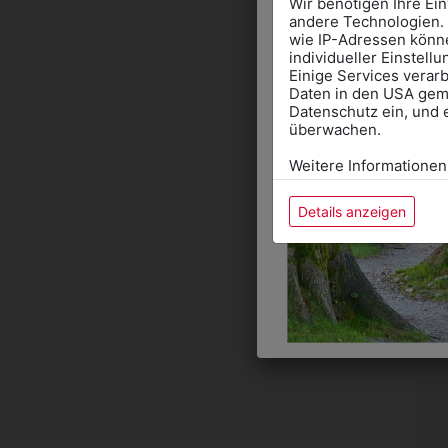
Wir benötigen Ihre Ei
andere Technologien. 
wie IP-Adressen könne
individueller Einstell
Einige Services verarb
Daten in den USA gemä
Datenschutz ein, und 
überwachen.
Weitere Informationen
Details anzeigen