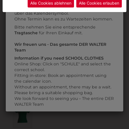
Alle Cookies ablehnen
Alle Cookies erlauben
Anprobe
Vorort im Geschäft:
Termin buchen
Weitere Informationen finden sie in unserer
über das Kalendersymbol.
Datenschutzerklärung
bzw. im
Impressum
Ohne Termin kann es zu Wartezeiten kommen.
Bitte nehmen Sie eine entsprechende
Tragtasche
für Ihren Einkauf mit.
3003T001
3003T620
Wir freuen uns - Das gesamte DER WALTER
T-SHIRT
T-SHIRT
S
Team
€ 6,90
€ 6,90
Information if you need SCHOOL CLOTHES
Online Shop: Click on "SCHULE" and select the
correct school.
Fitting in-store: Book an appointment using
the calendar icon.
ZULETZT ANGESEHEN
Without an appointment, there may be a wait.
Please bring a suitable shopping bag.
We look forward to seeing you – The entire DER
WALTER Team