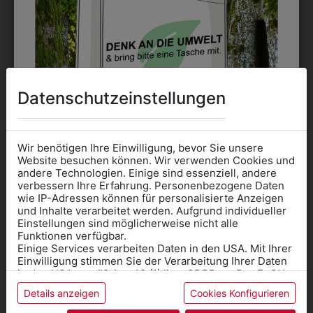
Perfekt für große Logos und für kleine Details, jedoch
kostet jede Farbe extra und ist erst ab 12 Stück
möglich. Waschbar bis zu 60°C.
Datenschutzeinstellungen
DAS KÖNNTE IHNEN
Wir benötigen Ihre Einwilligung, bevor Sie unsere
Website besuchen können. Wir verwenden Cookies und
andere Technologien. Einige sind essenziell, andere
AUCH GEFALLEN
verbessern Ihre Erfahrung. Personenbezogene Daten
wie IP-Adressen können für personalisierte Anzeigen
Informationen wenn Sie
und Inhalte verarbeitet werden. Aufgrund individueller
Einstellungen sind möglicherweise nicht alle
Kleidung
Funktionen verfügbar.
Einige Services verarbeiten Daten in den USA. Mit Ihrer
für die SCHULE
Einwilligung stimmen Sie der Verarbeitung Ihrer Daten
benötigen
in den USA gemäß Art. 49 (1) lit. a GDPR zu. Der EuGH
stuft die USA als Land mit unzureichendem Datenschutz
Details anzeigen
Cookies Konfigurieren
Online Shop
: Klick auf SCHULE in der
ein, und es besteht das Risiko, dass US-Behörden
Daten ohne Klagemöglichkeit für Europäer überwachen.
Kategorie und die richtige Schule auswählen.