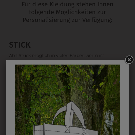
Für diese Kleidung stehen Ihnen
folgende Möglichkeiten zur
Personalisierung zur Verfügung:
STICK
Ab 1 Stück möglich in vielen Farben. 5mm ist
Mindesthöhe bei einem Schriftzug. Für Logos und
Namen optimal. Waschbar bis zu 95°C.
EMBLEM
Kann gestickt oder bedruckt werden. Sehr vielseitig
einsetzbar und beim Sticken wieder ab 1 Stück
möglich.
DRUCK