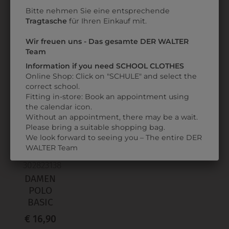
T-SHIRT
T-SHIRT
S
Bitte nehmen Sie eine entsprechende
Tragtasche
für Ihren Einkauf mit.
€ 6,90
€ 6,90
Wir freuen uns - Das gesamte DER WALTER
Team
Information if you need SCHOOL CLOTHES
ZULETZT ANGESEHEN
Online Shop: Click on "SCHULE" and select the
correct school.
Fitting in-store: Book an appointment using
the calendar icon.
Without an appointment, there may be a wait.
Please bring a suitable shopping bag.
We look forward to seeing you – The entire DER
WALTER Team
302823138
DAMEN
POLO
BASIC
€ 16,90