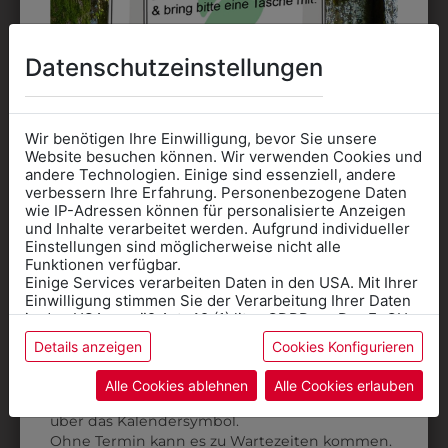
DAS KÖNNTE IHNEN
Datenschutzeinstellungen
AUCH GEFALLEN
Wir benötigen Ihre Einwilligung, bevor Sie unsere
Website besuchen können. Wir verwenden Cookies und
andere Technologien. Einige sind essenziell, andere
verbessern Ihre Erfahrung. Personenbezogene Daten
wie IP-Adressen können für personalisierte Anzeigen
Informationen wenn Sie
und Inhalte verarbeitet werden. Aufgrund individueller
Einstellungen sind möglicherweise nicht alle
Kleidung
Funktionen verfügbar.
Einige Services verarbeiten Daten in den USA. Mit Ihrer
für die SCHULE
Einwilligung stimmen Sie der Verarbeitung Ihrer Daten
benötigen
in den USA gemäß Art. 49 (1) lit. a GDPR zu. Der EuGH
stuft die USA als Land mit unzureichendem Datenschutz
Details anzeigen
Cookies Konfigurieren
Online Shop
: Klick auf SCHULE in der
ein, und es besteht das Risiko, dass US-Behörden
Daten ohne Klagemöglichkeit für Europäer überwachen.
Kategorie und die richtige Schule auswählen.
Alle Cookies ablehnen
Alle Cookies erlauben
Anprobe
Vorort im Geschäft:
Termin buchen
Weitere Informationen finden sie in unserer
über das Kalendersymbol.
Datenschutzerklärung
bzw. im
Impressum
Ohne Termin kann es zu Wartezeiten kommen.
3003T001
3003T620