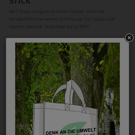
STICK
Ab 1 Stück möglich in vielen Farben. 5mm ist
Mindesthöhe bei einem Schriftzug. Für Logos und
Namen optimal. Waschbar bis zu 95°C.
EMBLEM
Kann gestickt oder bedruckt werden. Sehr vielseitig
einsetzbar und beim Sticken wieder ab 1 Stück
möglich.
DRUCK
Perfekt für große Logos und für kleine Details, jedoch
kostet jede Farbe extra und ist erst ab 12 Stück
möglich. Waschbar bis zu 60°C.