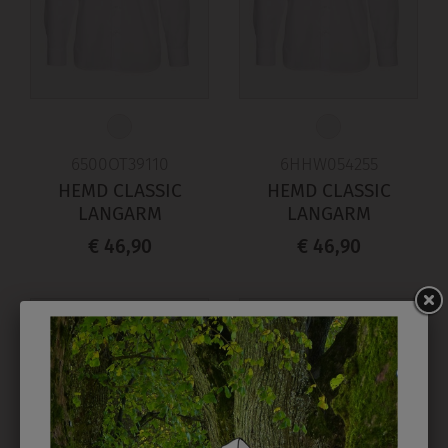
6500OT39110
6HHW054255
HEMD CLASSIC
HEMD CLASSIC
LANGARM
LANGARM
€ 46,90
€ 46,90