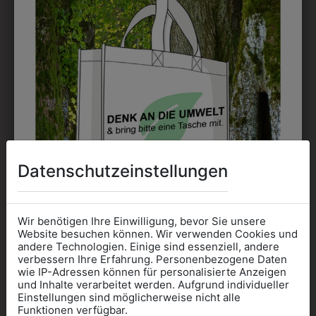
6HHW05K4255
6HHW05U4255
HEMD CLASSIC
HEMD CLASSIC
LANGARM
LANGARM
Datenschutzeinstellungen
KURZGESTELLT
ÜBERLÄNGE
€ 46,90
€ 46,90
Wir benötigen Ihre Einwilligung, bevor Sie unsere
Website besuchen können. Wir verwenden Cookies und
andere Technologien. Einige sind essenziell, andere
verbessern Ihre Erfahrung. Personenbezogene Daten
wie IP-Adressen können für personalisierte Anzeigen
Informationen wenn Sie
und Inhalte verarbeitet werden. Aufgrund individueller
Einstellungen sind möglicherweise nicht alle
Kleidung
Funktionen verfügbar.