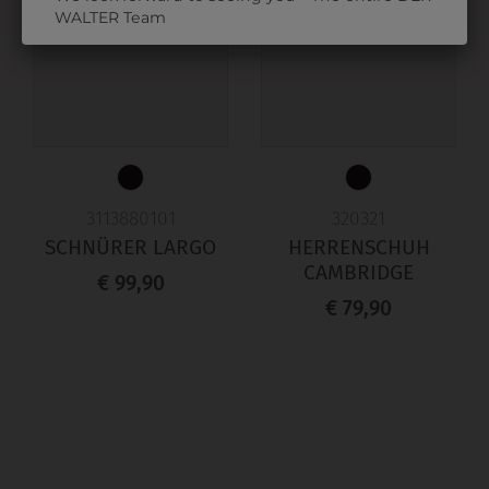
WALTER Team
3113880101
320321
SCHNÜRER LARGO
HERRENSCHUH
CAMBRIDGE
€ 99,90
€ 79,90