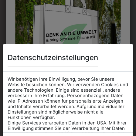
PANTOFFEL PIEL-A
SOCKEN 3ER PACK
€ 40,90
€ 9,90
Datenschutzeinstellungen
Wir benötigen Ihre Einwilligung, bevor Sie unsere
Website besuchen können. Wir verwenden Cookies und
andere Technologien. Einige sind essenziell, andere
verbessern Ihre Erfahrung. Personenbezogene Daten
wie IP-Adressen können für personalisierte Anzeigen
Informationen wenn Sie
und Inhalte verarbeitet werden. Aufgrund individueller
Einstellungen sind möglicherweise nicht alle
Kleidung
Funktionen verfügbar.
Einige Services verarbeiten Daten in den USA. Mit Ihrer
für die SCHULE
696060101
3898054
Einwilligung stimmen Sie der Verarbeitung Ihrer Daten
benötigen
in den USA gemäß Art. 49 (1) lit. a GDPR zu. Der EuGH
SCHÜRZE 60
TEXTILMARKER 1,0