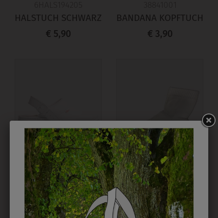
6HALS194205
38841001
HALSTUCH SCHWARZ
BANDANA KOPFTUCH
€ 5,90
€ 3,90
31805PIELA001
3QUARTERM13