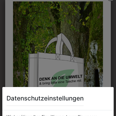
DRUCK
Perfekt für große Logos und für kleine Details, jedoch
kostet jede Farbe extra und ist erst ab 12 Stück
möglich. Waschbar bis zu 60°C.
DAS KÖNNTE IHNEN
AUCH GEFALLEN
Datenschutzeinstellungen