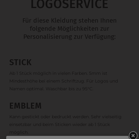
LOGOSERVICE
Für diese Kleidung stehen Ihnen
folgende Möglichkeiten zur
Personalisierung zur Verfügung:
STICK
Ab 1 Stück möglich in vielen Farben. 5mm ist
Mindesthöhe bei einem Schriftzug. Für Logos und
Namen optimal. Waschbar bis zu 95°C.
EMBLEM
Kann gestickt oder bedruckt werden. Sehr vielseitig
einsetzbar und beim Sticken wieder ab 1 Stück
möglich.