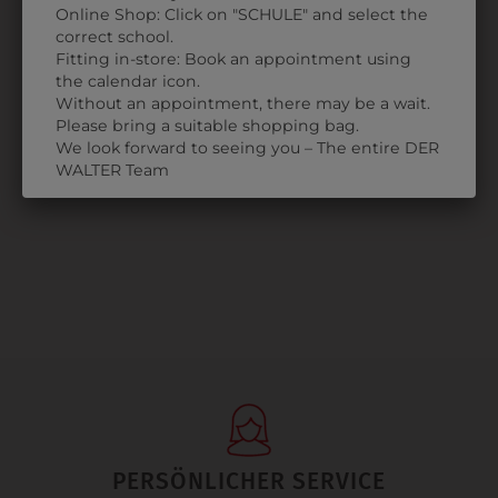
Online Shop: Click on "SCHULE" and select the
correct school.
Fitting in-store: Book an appointment using
329228
the calendar icon.
Without an appointment, there may be a wait.
T-SHIRT
Please bring a suitable shopping bag.
CLASSIC
We look forward to seeing you – The entire DER
€ 13,90
WALTER Team
PERSÖNLICHER SERVICE