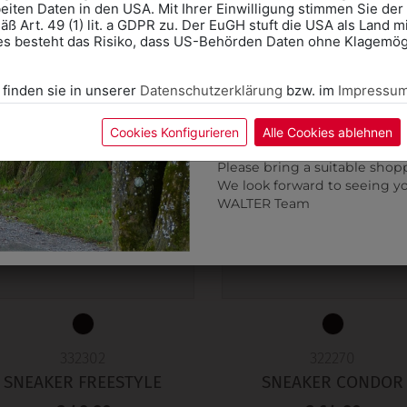
eiten Daten in den USA. Mit Ihrer Einwilligung stimmen Sie der
ß Art. 49 (1) lit. a GDPR zu. Der EuGH stuft die USA als Land 
Wir freuen uns - Das gesa
es besteht das Risiko, dass US-Behörden Daten ohne Klagemögl
Information if you need S
Online Shop: Click on "SCHUL
 finden sie in unserer
Datenschutzerklärung
bzw. im
Impressu
correct school.
Fitting in-store: Book an ap
calendar icon.
Cookies Konfigurieren
Alle Cookies ablehnen
Without an appointment, the
Please bring a suitable shop
We look forward to seeing y
WALTER Team
332302
322270
SNEAKER FREESTYLE
SNEAKER CONDOR