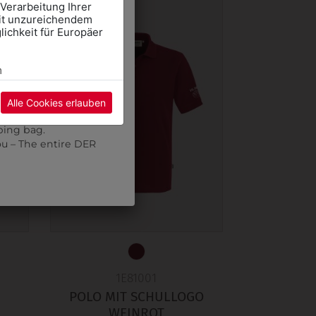
 Verarbeitung Ihrer
mit unzureichendem
mte DER WALTER Team
ichkeit für Europäer
CHOOL CLOTHES
E" and select the
m
pointment using the
Alle Cookies erlauben
re may be a wait.
ping bag.
ou – The entire DER
1E81001
POLO MIT SCHULLOGO
WEINROT