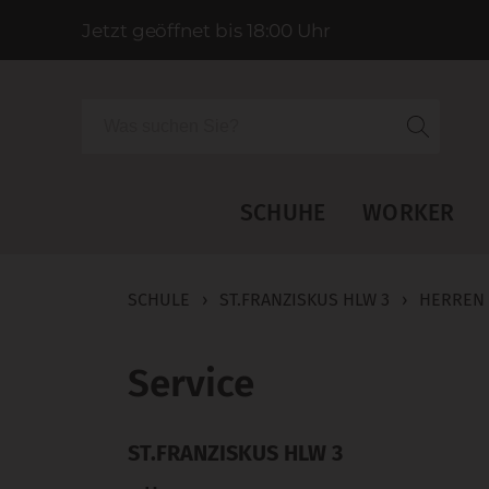
Jetzt geöffnet bis 18:00 Uhr
Suche
SCHUHE
WORKER
SCHULE
›
ST.FRANZISKUS HLW 3
›
HERREN
Service
ST.FRANZISKUS HLW 3