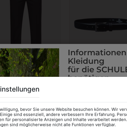
Informationen
Kleidung
für die SCHUL
benötigen
Online Shop
: Klick auf SCHU
instellungen
3413030SCHW
313247000010
Kategorie und die richtige 
KLASSISCHER LEDERGÜ
HERRENHOSE RF BASIC
Anprobe
Vorort im Geschäft
€ 22,90
€ 79,90
das Kalendersymbol.
nwilligung, bevor Sie unsere Website besuchen können. Wir v
Ohne Termin kann es zu Wa
Einige sind essenziell, andere verbessern Ihre Erfahrung. P
n für personalisierte Anzeigen und Inhalte verarbeitet werden
Bitte nehmen Sie eine ent
ungen sind möglicherweise nicht alle Funktionen verfügbar.
für Ihren Einkauf mit.